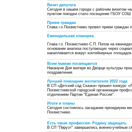
Визит депутата
Сегодня в нашем городе с рабочим визитом н
пунктом поездки стало посещение ГБОУ СОШ №
Прием граждан
Глава г.о.Похвистнево провел прием граждан 
Еженедельная планерка
Глава г.о. Похвистнево С.П. Попов на еженед
основании анализа поступающих через социал
накапливается вокруг контейнерных площадок
Всем мамам посвящается
Накануне Дня матери во Дворце культуры про
поздравления.
Лучший помощник воспитателя 2022 года
В СП «Детский сад Сказка» прошел конкурс «
Похвистневской городской организации профс
отделением Партии "Единая Россия".
Итоги и планы
Сегодня состоялось заседание президиума ме
Похвистнево.
Есть такая профессия- Родину защищать
В СП "Пируэт" завершились военно-учебные с