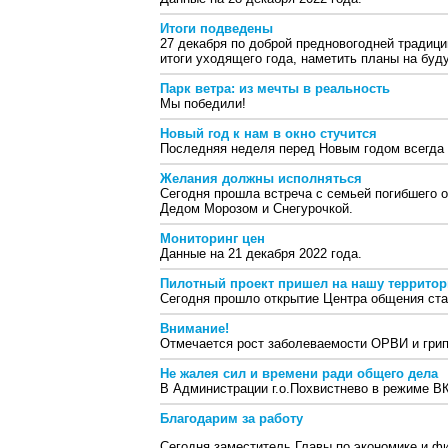
Итоги подведены
27 декабря по доброй предновогодней традици
итоги уходящего года, наметить планы на буд
Парк ветра: из мечты в реальность
Мы победили!
Новый год к нам в окно стучится
Последняя неделя перед Новым годом всегда 
Желания должны исполняться
Сегодня прошла встреча с семьей погибшего о
Дедом Морозом и Снегурочкой.
Мониторинг цен
Данные на 21 декабря 2022 года.
Пилотный проект пришел на нашу террито
Сегодня прошло открытие Центра общения ста
Внимание!
Отмечается рост заболеваемости ОРВИ и гри
Не жалея сил и времени ради общего дела
В Администрации г.о.Похвистнево в режиме В
Благодарим за работу
Сегодня заместитель Главы по экономике и ф