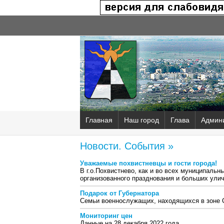
Главная
Наш город
Глава
Админ
Новости. События »
Уважаемые похвистневцы и гости города!
В г.о.Похвистнево, как и во всех муниципальн
организованного празднования и больших улич
Подарок от Губернатора
Семьи военнослужащих, находящихся в зоне С
Мониторинг цен
Данные на 28 декабря 2022 года.