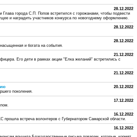
28.12.2022
и Глава города С.П. Попов встретился с горожанами, чтобы подвести
ущее и наградить участников конкурса по новогоднему оформлению.
28.12.2022
28.12.2022
насыщенная и богата на события.
21.12.2022
фицера. Его дети в рамках акции "Елка желаний" встретились с
21.12.2022
рию
20.12.2022
ршего поколения.
17.12.2022
ппом.
16.12.2022
КС прошла встреча волонтеров с Губернатором Самарской области.
16.12.2022
инансам вручила Благодарственные письма поварам, которые кормят