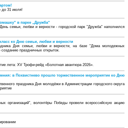
артом!
 до 31 июля!
ромашку“ в парке „Дружба“
 День семьи, любви и верности - городской парк "Дружба" наполнился
класс ко Дню семьи, любви и верности
здника Дня семьи, любви и верности, на базе "Дома молодежных
о созданию праздничных открыток.
тие лета: XV Трофи‑рейд «Болотная авантюра 2026».
ления: в Похвистнево прошло торжественное мероприятие ко Дню
твенного праздника Дня молодёжи в Администрации городского округа
риятие
ых организаций", волонтёры Победы провели всероссийскую акцию
тировании