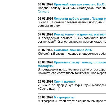
09 07 2026
Прокачай карьеру вместе с ГосСт
Подавай заявку на ФГАИС «Молодёжь России»
Скачать
08 07 2026
Лепестки добра: акция „Подари 
8 июля , в самый светлый летний праздник -
особым теплом
07 07 2026
Ромашковое настроение: мастер‑
В преддверии важного и символичного пра
организаций" был организован мастер-класс п
06 07 2026
Болотная авантюра 2026
Юбилейный заезд - главное внедорожное собы
26 06 2026
Признание заслуг молодого поко
молодёжи
В преддверии празднования важного государс
Похвистнево состоялось торжественное мероп
23 06 2026
Свеча памяти
22 июня во Дворце культуры "Дом молодежн
«Свеча памяти"
19 06 2026
Микрогранты
Микрогранты - твой старт в социальном проек