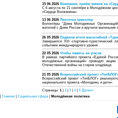
15 06 2026
Внимание, приём заявок на «Сер
С 6 августа по 21 сентября в Молодёжном цен
«Сердце Волжанина».
13 06 2026
Ленточка триколор
Волонтёры "Дома Молодежных Организаций
жителей с Днем России и вручили маленькие 
26 05 2026
Подвели итоги масштабной «Тури
Завершился XIII спортивно-туристический 
событием международного уровня
22 05 2026
Чтобы память не угасла
В рамках партийного проекта «Единой Росс
молодёжных организаций» проводят акцию
Отечественной войны на старом кладбище.
21 05 2026
Всероссийский проект «ТопБЛОГ
Всероссийский проект «ТопБЛОГ» реализует
национального проекта «Молодежь и дети».
Страницы:
1
|
2
|
3
|
4
|
5
Далее>
|
Главная
|
Социальная сфера
|
Молодёжная политика