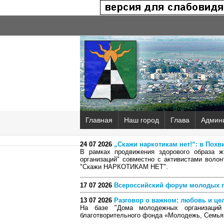
Главная
Наш город
Глава
Админ
24 07 2026
„Скажи наркотикам нет!“: в Пох
В рамках продвижения здорового образа 
организаций" совместно с активистами волон
"Скажи НАРКОТИКАМ НЕТ".
17 07 2026
Всероссийский форум молодых г
13 07 2026
Разговор о важном: любовь и це
На базе "Дома молодежных организаций 
благотворительного фонда «Молодежь, Семья,