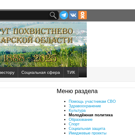
вестору
Социальная сфера
ТИК
Меню раздела
Помощь участникам СВО
Здравоохранение
Культура
Молодёжная политика
Образование
Спорт
Социальная защита
Имиджевые проекты