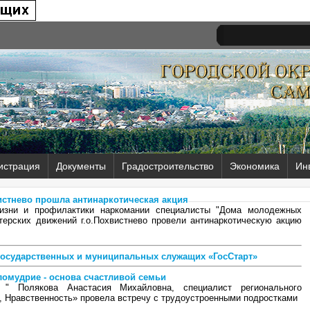
истрация
Документы
Градостроительство
Экономика
Ин
вистнево прошла антинаркотическая акция
жизни и профилактики наркомании специалисты "Дома молодежных
терских движений г.о.Похвистнево провели антинаркотическую акцию
осударственных и муниципальных служащих «ГосСтарт»
ломудрие - основа счастливой семьи
" Полякова Анастасия Михайловна, специалист регионального
 Нравственность» провела встречу с трудоустроенными подростками