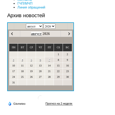
ГЧП/МЧП
Линия обращений
Архив новостей
август
2026
ПН
ВТ
СР
ЧТ
ПТ
СБ
ВС
1
2
3
4
5
6
7
8
9
10
11
12
13
14
15
16
17
18
19
20
21
22
23
24
25
26
27
28
29
30
31