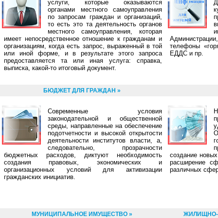
услуги, которые оказываются
Д
органами местного самоуправления
к
по запросам граждан и организаций,
п
то есть это та деятельность органов
местного самоуправления, которая
и
имеет непосредственное отношение к гражданам и
Администрации,
организациям, когда есть запрос, выраженный в той
телефоны «гор
или иной форме, и в результате этого запроса
ЕДДС и пр.
предоставляется та или иная услуга: справка,
выписка, какой-то итоговый документ.
БЮДЖЕТ ДЛЯ ГРАЖДАН »
Современные условия
Н
законодательной и общественной
п
среды, направленные на обеспечение
у
подотчетности и высокой открытости
О
деятельности институтов власти, а,
следовательно, прозрачности
п
бюджетных расходов, диктуют необходимость
создание новых
создания правовых, экономических и
расширение сф
организационных условий для активизации
различных сфер
гражданских инициатив.
МУНИЦИПАЛЬНОЕ ИМУЩЕСТВО »
ЖИЛИЩНО-