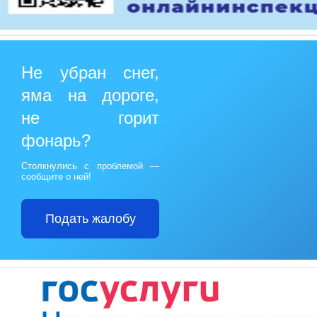
Не убран снег,
яма на дороге,
не горит
фонарь?
Столкнулись с проблемой —
сообщите о ней!
Подать жалобу