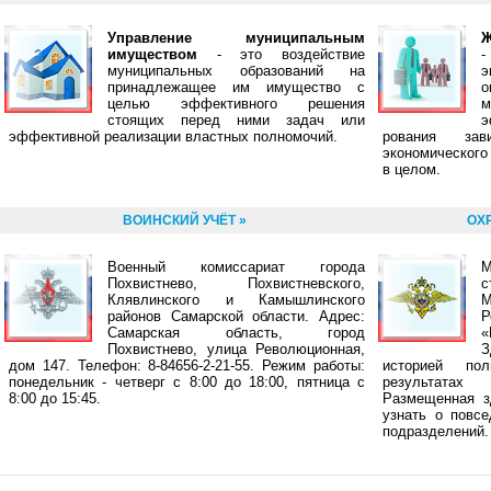
Управление муниципальным
Ж
имуществом
- это воздействие
муниципальных образований на
э
принадлежащее им имущество с
целью эффективного решения
стоящих перед ними задач или
э
эффективной реализации властных полномочий.
рования зав
экономического
в целом.
ВОИНСКИЙ УЧЁТ »
ОХ
Военный комиссариат города
М
Похвистнево, Похвистневского,
с
Клявлинского и Камышлинского
М
районов Самарской области. Адрес:
Самарская область, город
«
Похвистнево, улица Революционная,
дом 147. Телефон: 8-84656-2-21-55. Режим работы:
историей пол
понедельник - четверг с 8:00 до 18:00, пятница с
результата
8:00 до 15:45.
Размещенная з
узнать о повсе
подразделений.