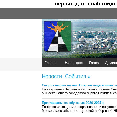
Главная
Наш город
Глава
Админ
Новости. События »
Спорт - норма жизни: Спартакиада коллект
На стадионе «Нефтяник» успешно прошла Спар
обществ нашего городского округа Похвистнев
Приглашаем на обучение 2026-2027 г.
Поволжская академия образования и искусств
Московского объявляет целевой набор на 2026