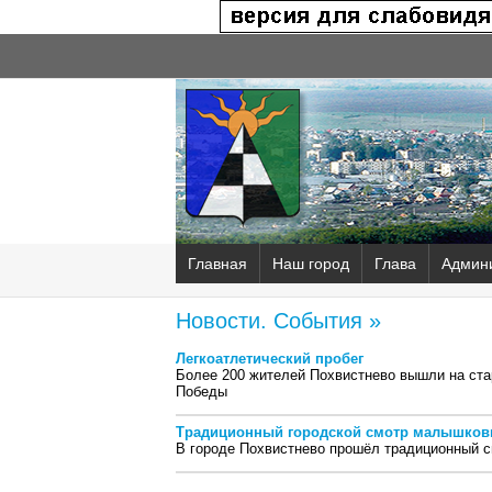
Главная
Наш город
Глава
Админ
Новости. События »
Легкоатлетический пробег
Более 200 жителей Похвистнево вышли на ста
Победы
Традиционный городской смотр малышков
В городе Похвистнево прошёл традиционный 