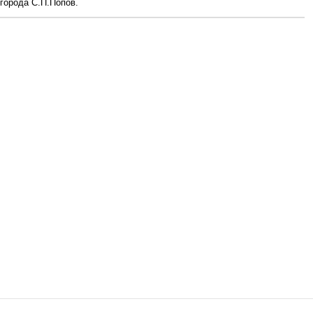
 города С.П.Попов.