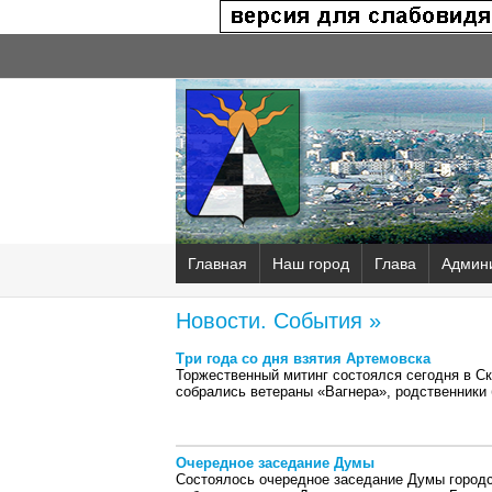
Главная
Наш город
Глава
Админ
Новости. События »
Три года со дня взятия Артемовска
Торжественный митинг состоялся сегодня в Ск
собрались ветераны «Вагнера», родственники
Очередное заседание Думы
Состоялось очередное заседание Думы городс