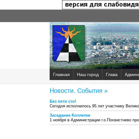
Главная
Наш город
Глава
Админ
Новости. События »
Без пяти сто!
Сегодня исполнилось 95 лет участнику Велик
Заседание Коллегии
1 ноября в Администрации г.о.Похвистнево пр