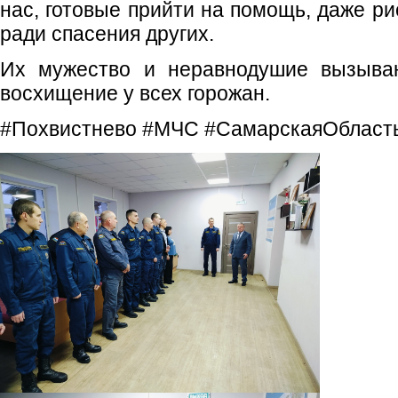
нас, готовые прийти на помощь, даже р
ради спасения других.
Их мужество и неравнодушие вызываю
восхищение у всех горожан.
#Похвистнево #МЧС #СамарскаяОбласт