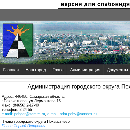
Главная
Наш город
Глава
Администрация
Документы
Администрация городского округа По
Адрес: 446450, Самарская область,
г.Похвистнево, ул.Лермонтова,16.
Факс: (84656) 2-17-40
телефон: 2-24-55
e-mail: pohgor@samtel.ru
,
e-mail: adm.pohv@yandex.ru
Глава городского округа Похвистнево
Попов Сергей Петрович