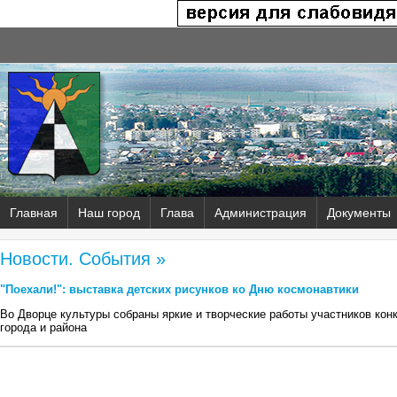
Главная
Наш город
Глава
Администрация
Документы
Новости. События »
"Поехали!": выставка детских рисунков ко Дню космонавтики
Во Дворце культуры собраны яркие и творческие работы участников кон
города и района