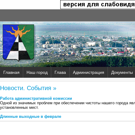
Главная
Наш город
Глава
Администрация
Документы
Новости. События »
Работа административной комиссии
Одной из значимых проблем при обеспечении чистоты нашего города яв
установленных мест.
Длинные выходные в феврале