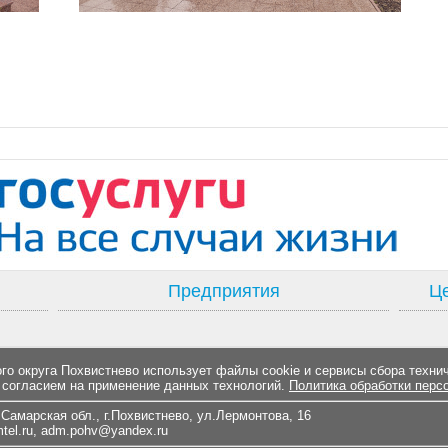
Предприятия
Це
о округа Похвистнево использует файлы cookie и сервисы сбора техни
 согласием на применение данных технологий.
Политика обработки перс
Самарская обл., г.Похвистнево, ул.Лермонтова, 16
el.ru
,
adm.pohv@yandex.ru