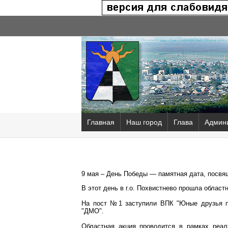
Главная
Наш город
Глава
Админ
9 мая – День Победы — памятная дата, посвя
В этот день в г.о. Похвистнево прошла облас
На пост №1 заступили ВПК "Юные друзья 
"ДМО".
Областная акция проводится в рамках реал