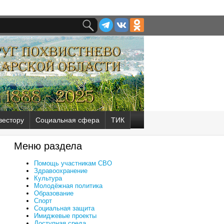
вестору
Социальная сфера
ТИК
Меню раздела
Помощь участникам СВО
Здравоохранение
Культура
Молодёжная политика
Образование
Спорт
Социальная защита
Имиджевые проекты
Доступная среда