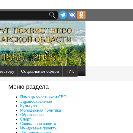
вестору
Социальная сфера
ТИК
Меню раздела
Помощь участникам СВО
Здравоохранение
Культура
Молодёжная политика
Образование
Спорт
Социальная защита
Имиджевые проекты
Доступная среда