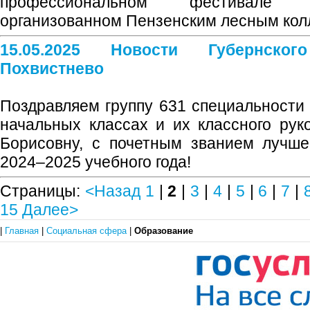
профессиональном фестивале 
организованном Пензенским лесным кол
15.05.2025 Новости Губернско
Похвистнево
Поздравляем группу 631 специальности 
начальных классах и их классного рук
Борисовну, с почетным званием лучше
2024–2025 учебного года!
Страницы:
<Назад
1
|
2
|
3
|
4
|
5
|
6
|
7
|
15
Далее>
|
Главная
|
Социальная сфера
|
Образование