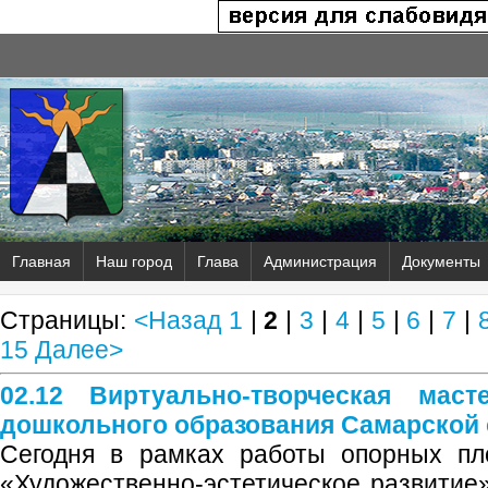
Главная
Наш город
Глава
Администрация
Документы
Страницы:
<Назад
1
|
2
|
3
|
4
|
5
|
6
|
7
|
15
Далее>
02.12 Виртуально-творческая маст
дошкольного образования Самарской 
Сегодня в рамках работы опорных пл
«Художественно-эстетическое развитие»