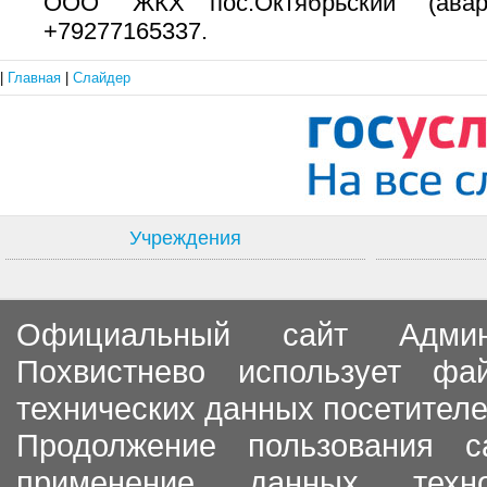
ООО "ЖКХ пос.Октябрьский" (авари
+79277165337.
|
Главная
|
Слайдер
Учреждения
Официальный сайт Админи
Похвистнево использует ф
технических данных посетителе
Продолжение пользования с
применение данных тех