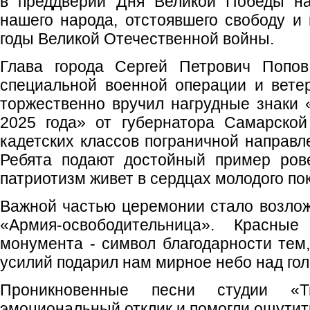
в преддверии Дня Великой Победы на
нашего народа, отстоявшего свободу и
годы Великой Отечественной войны.
Глава города Сергей Петрович Попов
специальной военной операции и вете
торжественно вручил нагрудные знаки
2025 года» от губернатора Самарской
кадетских классов пограничной напра
Ребята подают достойный пример рове
патриотизм живет в сердцах молодого по
Важной частью церемонии стало возлож
«Армия‑освободительница». Красны
монумента - символ благодарности тем
усилий подарил нам мирное небо над гол
Проникновенные песни студии «Т
эмоциональный отклик и помогли ощутит