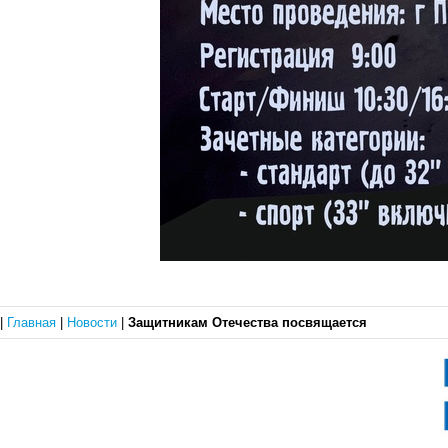
|
Главная
|
Новости
|
Защитникам Отечества посвящается