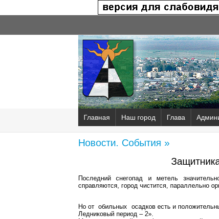
Главная
Наш город
Глава
Админ
Новости. События »
Защитника
Последний снегопад и метель значитель
справляются, город чистится, параллельно ор
Но от обильных осадков есть и положительны
Ледниковый период – 2».