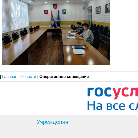
|
Главная
|
Новости
|
Оперативное совещание
Учреждения