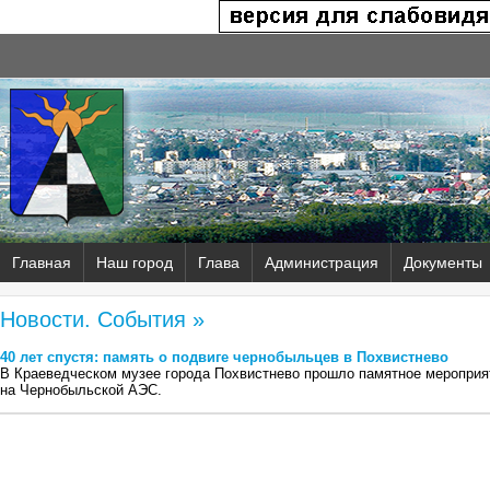
Главная
Наш город
Глава
Администрация
Документы
Новости. События »
40 лет спустя: память о подвиге чернобыльцев в Похвистнево
В Краеведческом музее города Похвистнево прошло памятное мероприят
на Чернобыльской АЭС.