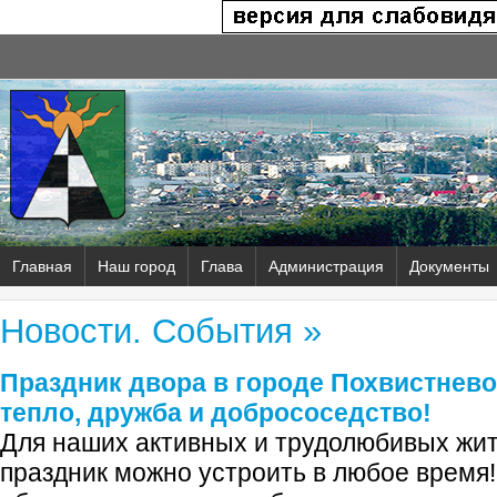
Главная
Наш город
Глава
Администрация
Документы
Новости. События »
Праздник двора в городе Похвистнево
тепло, дружба и добрососедство!
Для наших активных и трудолюбивых жите
праздник можно устроить в любое время!