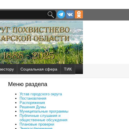
вестору
Социальная сфера
ТИК
Меню раздела
Устав городского округа
Постановления
Распоряжения
Решения Думы
Муниципальные программы
Публичные слушания и
общественные обсуждения
Плановые проверки
Энергосбережение