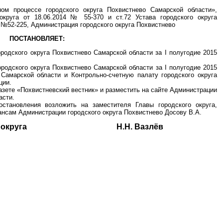
м процессе городского округа Похвистнево Самарской области»,
круга от 18.06.2014 № 55-370 и ст.72 Устава городского округа
 №52-225, Администрация городского округа Похвистнево
ПОСТАНОВЛЯЕТ:
ородского округа Похвистнево Самарской области за I полугодие 2015
ородского округа Похвистнево Самарской области за I полугодие 2015
 Самарской области и Контрольно-счетную палату городского округа
ции.
азете «Похвистневский вестник» и разместить на сайте Администрации
асти.
становления возложить на заместителя Главы городского округа,
ансам Администрации городского округа Похвистнево Досову В.А.
одского округа Н.Н. Вазлёв