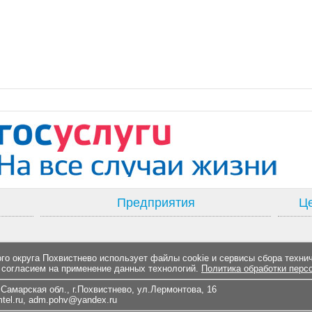
Предприятия
Це
о округа Похвистнево использует файлы cookie и сервисы сбора техни
 согласием на применение данных технологий.
Политика обработки перс
Самарская обл., г.Похвистнево, ул.Лермонтова, 16
el.ru
,
adm.pohv@yandex.ru