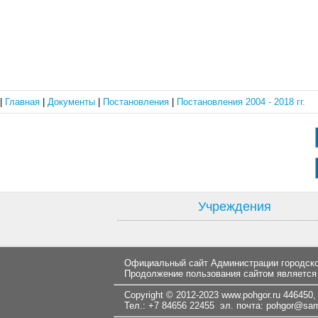
|
Главная
|
Документы
|
Постановления
|
Постановления 2004 - 2018 гг.
Учреждения
Официальный сайт Администрации городског
Продолжение пользования сайтом является
Copyright © 2012-2023
www.pohgor.ru
446450, 
Тел.: +7 84656 22455 эл. почта:
pohgor@samt