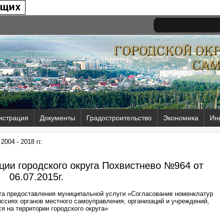
истрация
Документы
Градостроительство
Экономика
Ин
004 - 2018 гг.
ии городского округа Похвистнево №964 от
06.07.2015г.
та предоставления муниципальной услуги «Согласование номенклатур
иссиях органов местного самоуправления, организаций и учреждений,
я на территории городского округа»