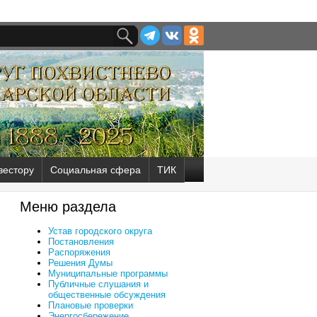
вестору
Социальная сфера
ТИК
Меню раздела
Устав городского округа
Постановления
Распоряжения
Решения Думы
Муниципальные программы
Публичные слушания и
общественные обсуждения
Плановые проверки
Энергосбережение