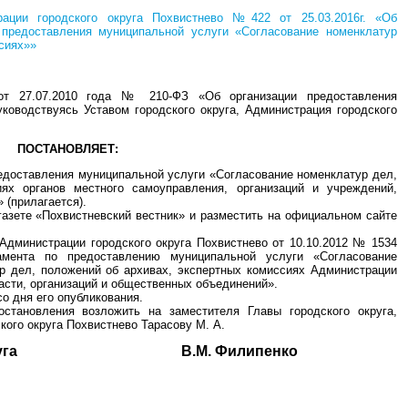
рации городского округа Похвистнево №422 от 25.03.2016г. «Об
 предоставления муниципальной услуги «Согласование номенклатур
сиях»»
от 27.07.2010 года № 210-ФЗ «Об организации предоставления
ководствуясь Уставом городского округа, Администрация городского
ПОСТАНОВЛЯЕТ:
едоставления муниципальной услуги «Согласование номенклатур дел,
ях органов местного самоуправления, организаций и учреждений,
 (прилагается).
газете «Похвистневский вестник» и разместить на официальном сайте
Администрации городского округа Похвистнево от 10.10.2012 № 1534
амента по предоставлению муниципальной услуги «Согласование
ур дел, положений об архивах, экспертных комиссиях Администрации
асти, организаций и общественных объединений».
о дня его опубликования.
становления возложить на заместителя Главы городского округа,
ого округа Похвистнево Тарасову М. А.
ого округа В.М. Филипенко