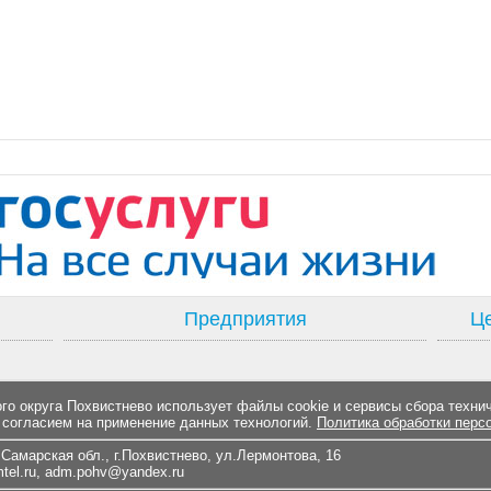
Предприятия
Це
о округа Похвистнево использует файлы cookie и сервисы сбора техни
 согласием на применение данных технологий.
Политика обработки перс
Самарская обл., г.Похвистнево, ул.Лермонтова, 16
el.ru
,
adm.pohv@yandex.ru