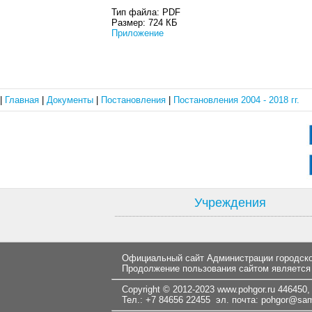
Тип файла:
PDF
Размер:
724 КБ
Приложение
|
Главная
|
Документы
|
Постановления
|
Постановления 2004 - 2018 гг.
Учреждения
Официальный сайт Администрации городског
Продолжение пользования сайтом является
Copyright © 2012-2023
www.pohgor.ru
446450, 
Тел.: +7 84656 22455 эл. почта:
pohgor@samt