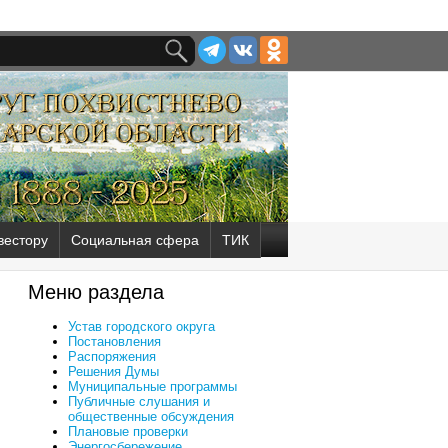
вестору
Социальная сфера
ТИК
Меню раздела
Устав городского округа
Постановления
Распоряжения
Решения Думы
Муниципальные программы
Публичные слушания и
общественные обсуждения
Плановые проверки
Энергосбережение