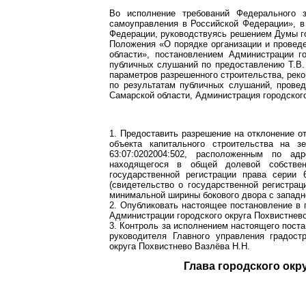
Во исполнение требований Федерального 
самоуправления в Российской Федерации», в 
Федерации, руководствуясь решением Думы го
Положения «О порядке организации и провед
области», постановлением Администрации г
публичных слушаний по предоставлению Т.В.
параметров разрешенного строительства, реко
по результатам публичных слушаний, проведе
Самарской области, Администрация городского
1. Предоставить разрешение на отклонение о
объекта капитального строительства на 
63:07:0202004:502, расположенным по адр
находящегося в общей долевой собствен
государственной регистрации права серии
(свидетельство о государственной регистрац
минимальной ширины бокового двора с западно
2. Опубликовать настоящее постановление в 
Администрации городского округа Похвистнево
3. Контроль за исполнением настоящего поста
руководителя Главного управления градост
округа Похвистнево Вазлёва Н.Н.
Глава городск