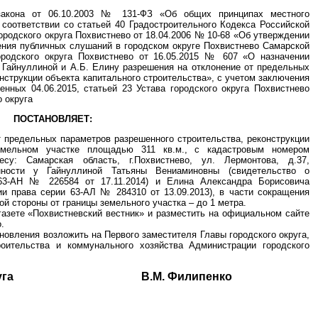
закона от 06.10.2003 № 131-ФЗ «Об общих принципах местного
соответствии со статьей 40 Градостроительного Кодекса Российской
родского округа Похвистнево от 18.04.2006 № 10-68 «Об утверждении
ения публичных слушаний в городском округе Похвистнево Самарской
ородского округа Похвистнево от 16.05.2015 № 607 «О назначении
 Гайнуллиной и А.Б. Елину разрешения на отклонение от предельных
нструкции объекта капитального строительства», с учетом заключения
нных 04.06.2015, статьей 23 Устава городского округа Похвистнево
 округа
ПОСТАНОВЛЯЕТ:
т предельных параметров разрешенного строительства, реконструкции
земельном участке площадью 311 кв.м., с кадастровым номером
есу: Самарская область, г.Похвистнево, ул. Лермонтова, д.37,
ности у Гайнуллиной Татьяны Вениаминовны (свидетельство о
 63-АН № 226584 от 17.11.2014) и Елина Александра Борисовича
ии права серии 63-АЛ № 284310 от 13.09.2013), в части сокращения
й стороны от границы земельного участка – до 1 метра.
газете «Похвистневский вестник» и разместить на официальном сайте
.
новления возложить на Первого заместителя Главы городского округа,
роительства и коммунального хозяйства Администрации городского
ого округа В.М. Филипенко