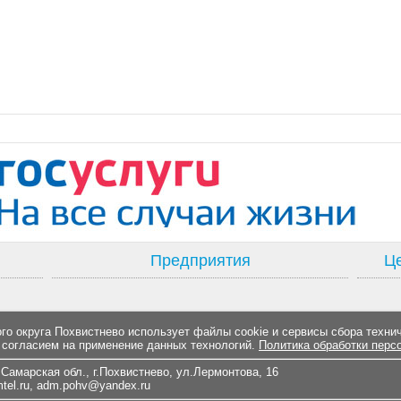
Предприятия
Це
о округа Похвистнево использует файлы cookie и сервисы сбора техни
 согласием на применение данных технологий.
Политика обработки перс
Самарская обл., г.Похвистнево, ул.Лермонтова, 16
el.ru
,
adm.pohv@yandex.ru