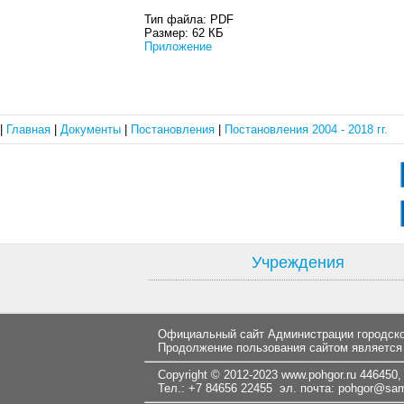
Тип файла:
PDF
Размер:
62 КБ
Приложение
|
Главная
|
Документы
|
Постановления
|
Постановления 2004 - 2018 гг.
Учреждения
Официальный сайт Администрации городског
Продолжение пользования сайтом является
Copyright © 2012-2023
www.pohgor.ru
446450, 
Тел.: +7 84656 22455 эл. почта:
pohgor@samt