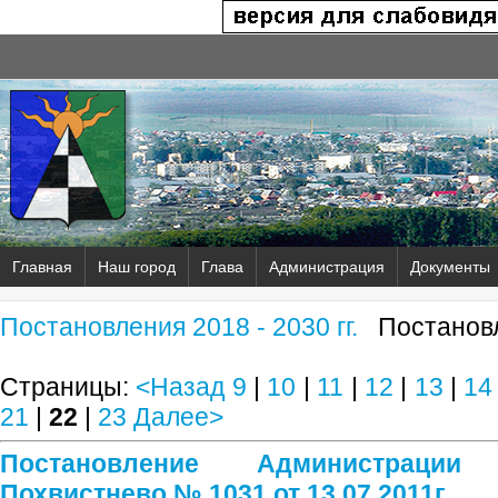
Главная
Наш город
Глава
Администрация
Документы
Постановления 2018 - 2030 гг.
Постановл
Страницы:
<Назад
9
|
10
|
11
|
12
|
13
|
14
21
|
22
|
23
Далее>
Постановление Администрации
Похвистнево № 1031 от 13.07.2011г.