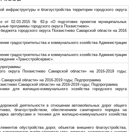
й инфраструктуры и благоустройства территории городского округа
во от 02.03.2015 № 82-р «О подготовке проектов муниципальных
ные программы городского округа Похвистнево».
 бюджета городского округа Похвистнево Самарской области на 2016
ление градостроительства и коммунального хозяйства Администрации
ление градостроительства и коммунального хозяйства Администрации
реждение «Трансстройсервис».
дпрограммы:
ого округа Похвистнево Самарской области» на 2016-2019 годы;
о Самарской области» на 2016-2019 годы; Подпрограмма
охвистнево Самарской области» на 2016-2019 годы; Подпрограмма
хники для жилищно-коммунального хозяйства городского округа
й дорожной деятельности в отношении автомобильных дорог общего
тнево, благоустройством, обеспечением санитарного порядка на
 парка автобусами и техники для жилищно-коммунального хозяйства
лементов обустройства дорог, объектов внешнего благоустройства,
 характеристик путём строительства, ремонта, содержания с учетом