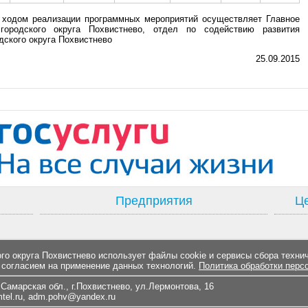
 ходом реализации программных мероприятий осуществляет Главное
городского округа Похвистнево, отдел по содействию развития
дского округа Похвистнево
25.09.2015
Предприятия
Це
о округа Похвистнево использует файлы cookie и сервисы сбора техни
 согласием на применение данных технологий.
Политика обработки перс
Самарская обл., г.Похвистнево, ул.Лермонтова, 16
el.ru
,
adm.pohv@yandex.ru