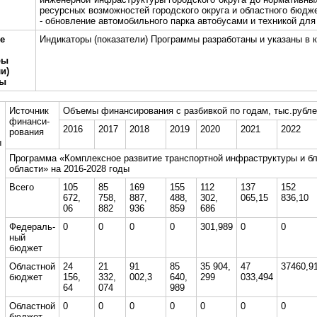
ресурсных возможностей городского округа и областного бюдж
- обновление автомобильного парка автобусами и техникой дл
е
Индикаторы (показатели) Программы разработаны и указаны в
ры
и)
мы
Источник
Объемы финансирования с разбивкой по годам, тыс.рубл
финанси-
2016
2017
2018
2019
2020
2021
2022
рования
ы
Программа «Комплексное развитие транспортной инфраструктуры и бл
области» на 2016-2028 годы
Всего
105
85
169
155
112
137
152
672,
758,
887,
488,
302,
065,15
836,10
06
882
936
859
686
Федераль-
0
0
0
0
301,989
0
0
ный
бюджет
Областной
24
21
91
85
35 904,
47
37460,9
бюджет
156,
332,
002,3
640,
299
033,494
64
074
989
Областной
0
0
0
0
0
0
0
бюджет