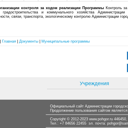
рганизации контроля за ходом реализации Программы
Контроль за
е градостроительства и коммунального хозяйства Администрации 
ости, связи, транспорта, экологическому контролю Администрации горо
|
Главная
|
Документы
|
Муниципальные программы
Учреждения
Официальный сайт Администрации городског
Продолжение пользования сайтом является
Copyright © 2012-2023
www.pohgor.ru
446450, 
Тел.: +7 84656 22455 эл. почта:
pohgor@samt