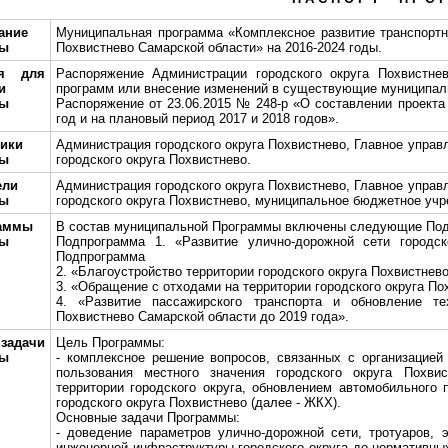
ание
Муниципальная программа «Комплексное развитие транспортно
мы
Похвистнево Самарской области» на 2016-2024 годы.
ия для
Распоряжение Администрации городского округа Похвистне
и
программ или внесение изменений в существующие муниципаль
мы
Распоряжение от 23.06.2015 № 248-р «О составлении проекта
год и на плановый период 2017 и 2018 годов».
чики
Администрация городского округа Похвистнево, Главное управ
мы
городского округа Похвистнево.
ели
Администрация городского округа Похвистнево, Главное управ
мы
городского округа Похвистнево, муниципальное бюджетное уч
аммы
В состав муниципальной Программы включены следующие По
мы
Подпрограмма 1. «Развитие улично-дорожной сети городск
Подпрограмма
2. «Благоустройство территории городского округа Похвистнев
3. «Обращение с отходами на территории городского округа П
4. «Развитие пассажирского транспорта и обновление те
Похвистнево Самарской области до 2019 года».
задачи
Цель Программы:
мы
- комплексное решение вопросов, связанных с организацие
пользования местного значения городского округа Похвис
территории городского округа, обновлением автомобильного
городского округа Похвистнево (далее - ЖКХ).
Основные задачи Программы:
- доведение параметров улично-дорожной сети, тротуаров, э
инженерной инфраструктуры городского округа до нормативных