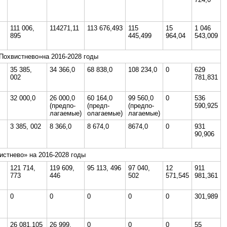
111 006,
114271,11
113 676,493
115
15
1 046
895
445,499
964,04
543,009
Похвистнево»на 2016-2028 годы
35 385,
34 366,0
68 838,0
108 234,0
0
629
002
781,831
32 000,0
26 000,0
60 164,0
99 560,0
0
536
(предпо-
(предп-
(предпо-
590,925
лагаемые)
олагаемые)
лагаемые)
3 385, 002
8 366,0
8 674,0
8674,0
0
931
90,906
истнево» на 2016-2028 годы
121 714,
119 609,
95 113, 496
97 040,
12
911
773
446
502
571,545
981,361
0
0
0
0
0
301,989
26 081,105
26 999,
0
0
0
55