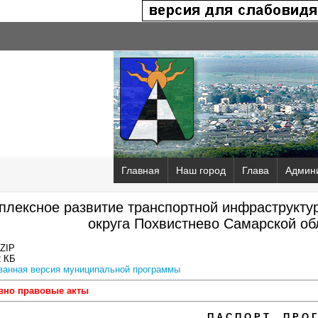
Главная
Наш город
Глава
Админ
плексное развитие транспортной инфраструктур
округа Похвистнево Самарской об
ZIP
2 КБ
ванная версия муниципальной программы
вно правовые акты
П А С П О Р Т П Р О Г