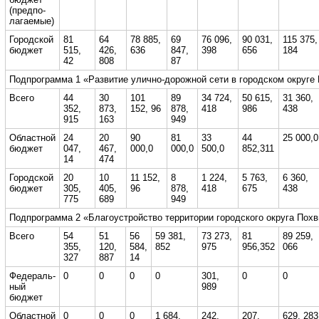
(предпо-
лагаемые)
Городской
81
64
78 885,
69
76 096,
90 031,
115 375,
бюджет
515,
426,
636
847,
398
656
184
42
808
87
Подпрограмма 1 «Развитие улично-дорожной сети в городском округе 
Всего
44
30
101
89
34 724,
50 615,
31 360,
352,
873,
152, 96
878,
418
986
438
915
163
949
Областной
24
20
90
81
33
44
25 000,0
бюджет
047,
467,
000,0
000,0
500,0
852,311
14
474
Городской
20
10
11 152,
8
1 224,
5 763,
6 360,
бюджет
305,
405,
96
878,
418
675
438
775
689
949
Подпрограмма 2 «Благоустройство территории городского округа Похв
Всего
54
51
56
59 381,
73 273,
81
89 259,
355,
120,
584,
852
975
956,352
066
327
887
14
Федераль-
0
0
0
0
301,
0
0
ный
989
бюджет
Областной
0
0
0
1 684,
242,
207,
629, 283