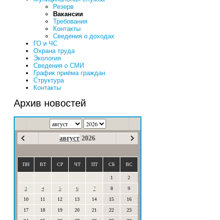
Резерв
Вакансии
Требования
Контакты
Сведения о доходах
ГО и ЧС
Охрана труда
Экология
Сведения о СМИ
График приёма граждан
Структура
Контакты
Архив новостей
август
2026
ПН
ВТ
СР
ЧТ
ПТ
СБ
ВС
1
2
3
4
5
6
7
8
9
10
11
12
13
14
15
16
17
18
19
20
21
22
23