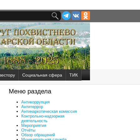
вестору
Социальная сфера
ТИК
Меню раздела
Антикоррупция
Антитеррор
Антинаркотическая комиссия
Контрольно-надзорная
деятельность
Мероприятия
Отчёты
Обзор обращений
Муниципальная служба