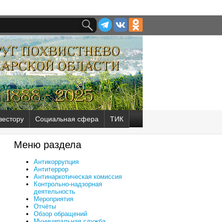
вестору
Социальная сфера
ТИК
Меню раздела
Антикоррупция
Антитеррор
Антинаркотическая комиссия
Контрольно-надзорная
деятельность
Мероприятия
Отчёты
Обзор обращений
Муниципальная служба