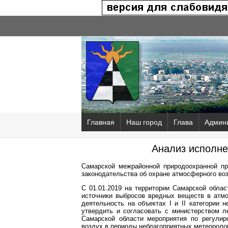
Главная
Наш город
Глава
Админ
Анализ исполне
Самарской межрайонной природоохранной пр
законодательства об охране атмосферного во
С 01.01.2019 на территории Самарской обл
источники выбросов вредных веществ в ат
деятельность на объектах I и II категории 
утвердить и согласовать с министерством 
Самарской области мероприятия по регули
воздух в периоды неблагоприятных метеороло