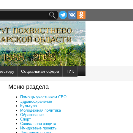
вестору
Социальная сфера
ТИК
Меню раздела
Помощь участникам СВО
Здравоохранение
Культура
Молодёжная политика
Образование
Спорт
Социальная защита
Имиджевые проекты
Доступная среда