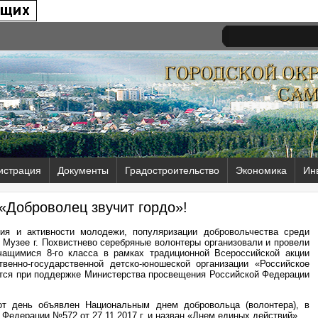
истрация
Документы
Градостроительство
Экономика
Ин
«Доброволец звучит гордо»!
ия и активности молодежи, популяризации добровольчества среди
м Музее г. Похвистнево серебряные волонтеры организовали и провели
чащимися 8-го класса в рамках традиционной Всероссийской акции
венно-государственной детско-юношеской организации «Российское
тся при поддержке Министерства просвещения Российской Федерации
от день объявлен Национальным днем добровольца (волонтера), в
 Федерации №572 от 27.11.2017 г. и назван «Днем единых действий».