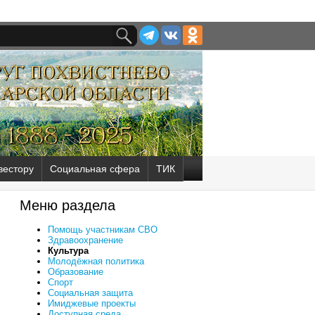
вестору
Социальная сфера
ТИК
Меню раздела
Помощь участникам СВО
Здравоохранение
Культура
Молодёжная политика
Образование
Спорт
Социальная защита
Имиджевые проекты
Доступная среда