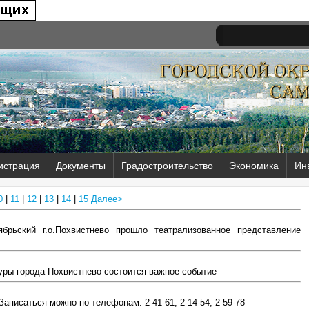
истрация
Документы
Градостроительство
Экономика
Ин
0
|
11
|
12
|
13
|
14
|
15
Далее>
брьский г.о.Похвистнево прошло театрализованное представление
туры города Похвистнево состоится важное событие
аписаться можно по телефонам: 2-41-61, 2-14-54, 2-59-78