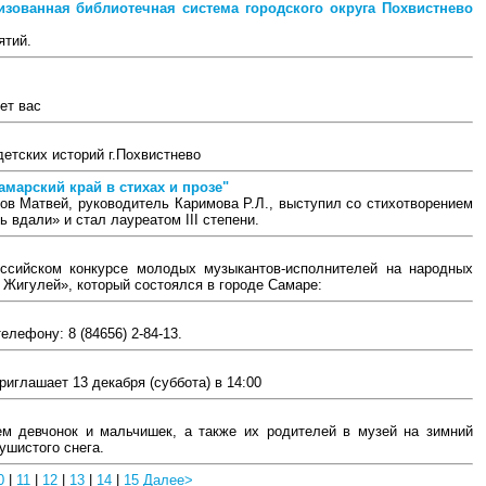
зованная библиотечная система городского округа Похвистнево
ятий.
ет вас
етских историй г.Похвистнево
амарский край в стихах и прозе"
ров Матвей, руководитель Каримова Р.Л., выступил со стихотворением
вдали» и стал лауреатом III степени.
ссийском конкурсе молодых музыкантов-исполнителей на народных
 Жигулей», который состоялся в городе Самаре:
лефону: 8 (84656) 2-84-13.
иглашает 13 декабря (суббота) в 14:00
аем девчонок и мальчишек, а также их родителей в музей на зимний
ушистого снега.
0
|
11
|
12
|
13
|
14
|
15
Далее>