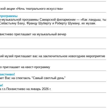
ской акции «Ночь театрального искусства»
 программы
но-музыкальной программы Самарской филармонии — «Как ландыш, ты
Себастьяну Баху, Францу Шуберту и Роберту Шуману, их музам.
хвистнево приглашает на музыкальный вечер
ский музей приглашает вас на заключительное новогоднее мероприятие
о приглашает на квест-программу
вистнево!
ает Вас на спектакль "Самый светлый день"
и!
г.о.Похвистнево на январь 2026 г.