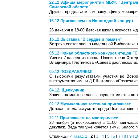
22.12 Афиша мероприятий МБУК "Централи
Самарской обалсти"
Друзья, предлагаем вам нашу афишу меропри
16.12 Приглашаем на Новогодний концерт
26 декабря в 18-00 Детская школа искусств жд
15.12 Выставка "В сердце и памяти"
Встреча состоялась в модельной Библиотеке д
05.12 Финал областного конкурса чтецов "С
Ученик 7 класса из города Похвистнево Фате
Владимира Плотникова «Синева расплескалась 
05.12 ПОЗДРАВЛЯЕМ!
С высокими результатами участия во Всеро
инструментах имени Д.Г.Шаталова «Созвездие
04.12. Щелкунчик
Запись на мастер-классы осуществляется по те
02.12 Музыкальная гостиная приглашает
Детская школа искусств города Похвистнево пр
22.11 Приглашаем на мастер-класс
23 ноября (в воскресенье) в 11:00 приглаш
декупаж. Ведь так уже хочется зимы, белого п
Страницы:
<Назад
1
|
2
|
3
|
4
|
5
|
6
|
7
|
8
|
9
|
1