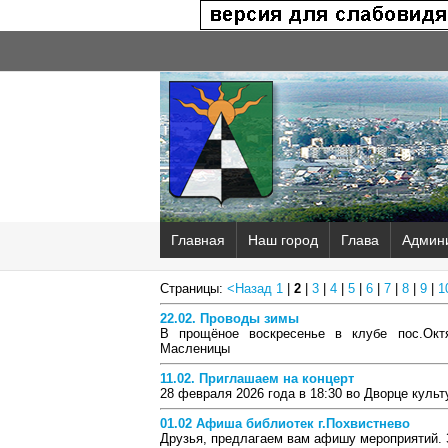
Главная
Наш город
Глава
Админ
Страницы:
<Назад
1
|
2
|
3
|
4
|
5
|
6
|
7
|
8
|
9
|
1
22.02. Проводы зимы
В прощёное воскресенье в клубе пос.Октя
Масленицы
11.02. Приглашаем на концерт
28 февраля 2026 года в 18:30 во Дворце куль
01.02 Афиша библиотек г.Похвистнево
Друзья, предлагаем вам афишу мероприятий. З