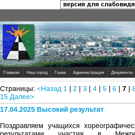
Главная
Наш город
Глава
Администрация
Документы
Страницы:
<Назад
1
|
2
|
3
|
4
|
5
|
6
|
7
|
15
Далее>
17.04.2025 Высокий результат
Поздравляем учащихся хореографичес
результатами участия в Межрег