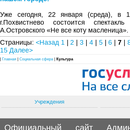
Уже сегодня, 22 января (среда), в 1
г.Похвистнево состоится спектакл
А.Островского «Не все коту масленица».
Страницы:
<Назад
1
|
2
|
3
|
4
|
5
|
6
|
7
|
15
Далее>
|
Главная
|
Социальная сфера
|
Культура
Учреждения
Официальный сайт Админи