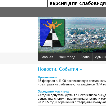
Главная
Наш город
Глава
Админ
Новости. События »
Приглашаем
15 февраля в 11:00 похвистневцев приглашае
«Без права на забвение», посвящённом 37-й г
Заседание комитета
Сегодня депутаты Думы г.о.Похвистнево обсу
связи, транспорту, предпринимательству и ма
на 2025 год и обращения с твердыми коммуна