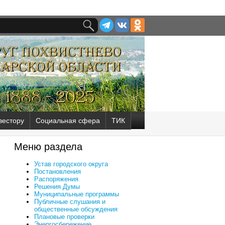
вестору
Социальная сфера
ТИК
Меню раздела
Устав городского округа
Постановления
Распоряжения
Решения Думы
Муниципальные программы
Публичные слушания и
общественные обсуждения
Плановые проверки
Энергосбережение