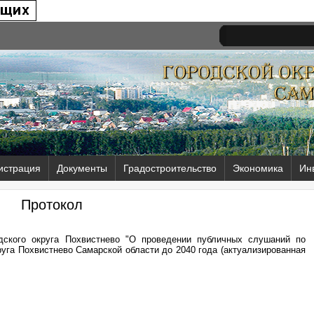
истрация
Документы
Градостроительство
Экономика
Ин
Протокол
дского округа Похвистнево "О проведении публичных слушаний по
руга Похвистнево Самарской области до 2040 года (актуализированная