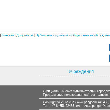
|
Главная
|
Документы
|
Публичные слушания и общественные обсужден
Учреждения
Официальный сайт Администрации городског
Продолжение пользования сайтом является
Copyright © 2012-2023
www.pohgor.ru
446450, 
Тел.: +7 84656 22455 эл. почта:
pohgor@samt