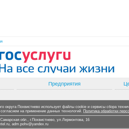
ия
Предприятия
Це
о округа Похвистнево использует файлы cookie и сервисы сбора техни
 согласием на применение данных технологий.
Политика обработки перс
Самарская обл., г.Похвистнево, ул.Лермонтова, 16
el.ru
,
adm.pohv@yandex.ru