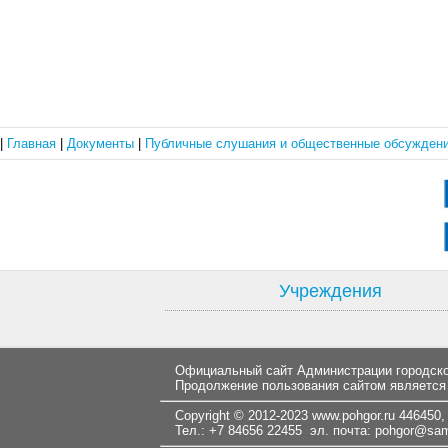
|
Главная
|
Документы
|
Публичные слушания и общественные обсужден
Учреждения
Официальный сайт Администрации городског
Продолжение пользования сайтом является
Copyright © 2012-2023
www.pohgor.ru
446450, 
Тел.: +7 84656 22455 эл. почта:
pohgor@samt