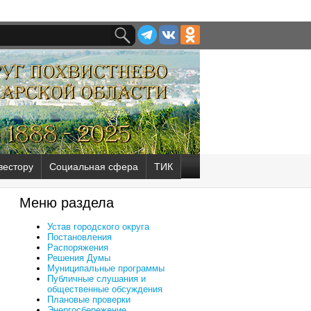
вестору
Социальная сфера
ТИК
Меню раздела
Устав городского округа
Постановления
Распоряжения
Решения Думы
Муниципальные программы
Публичные слушания и
общественные обсуждения
Плановые проверки
Энергосбережение