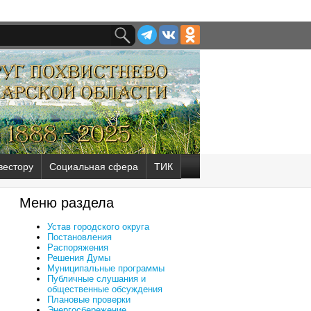
вестору
Социальная сфера
ТИК
Меню раздела
Устав городского округа
Постановления
Распоряжения
Решения Думы
Муниципальные программы
Публичные слушания и
общественные обсуждения
Плановые проверки
Энергосбережение