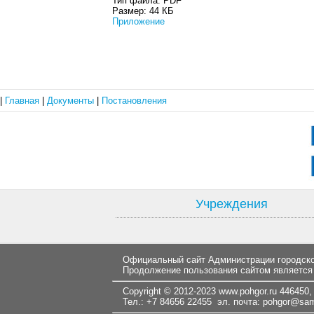
Тип файла:
PDF
Размер:
44 КБ
Приложение
|
Главная
|
Документы
|
Постановления
Учреждения
Официальный сайт Администрации городског
Продолжение пользования сайтом является
Copyright © 2012-2023
www.pohgor.ru
446450, 
Тел.: +7 84656 22455 эл. почта:
pohgor@samt