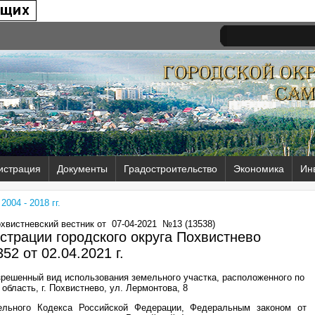
истрация
Документы
Градостроительство
Экономика
Ин
004 - 2018 гг.
охвистневский вестник от
07-04-2021
№13 (13538)
трации городского округа Похвистнево
52 от
02.04.2021 г.
решенный вид использования земельного участка, расположенного по
область, г. Похвистнево, ул. Лермонтова, 8
тельного Кодекса Российской Федерации, Федеральным законом от