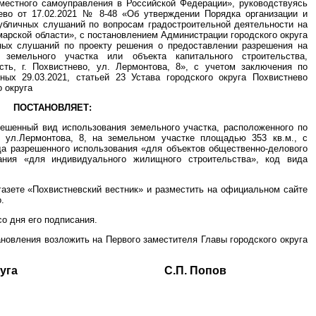
местного самоуправления в Российской Федерации», руководствуясь
ево от 17.02.2021 № 8-48 «Об утверждении Порядка организации и
убличных слушаний по вопросам градостроительной деятельности на
марской области», с постановлением Администрации городского округа
ных слушаний по проекту решения о предоставлении разрешения на
земельного участка или объекта капитального строительства,
сть, г. Похвистнево, ул. Лермонтова, 8», с учетом заключения по
ных 29.03.2021, статьей 23 Устава городского округа Похвистнево
 округа
ПОСТАНОВЛЯЕТ:
решенный вид использования земельного участка, расположенного по
о, ул.Лермонтова, 8, на земельном участке площадью 353 кв.м., с
да разрешенного использования «для объектов общественно-делового
ания «для индивидуального жилищного строительства», код вида
газете «Похвистневский вестник» и разместить на официальном сайте
.
со дня его подписания.
ановления возложить на Первого заместителя Главы городского округа
ского округа С.П. Попов