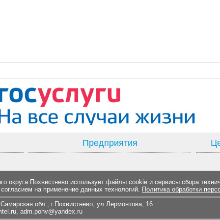
Предприятия
Це
о округа Похвистнево использует файлы cookie и сервисы сбора техни
 согласием на применение данных технологий.
Политика обработки перс
Самарская обл., г.Похвистнево, ул.Лермонтова, 16
el.ru
,
adm.pohv@yandex.ru