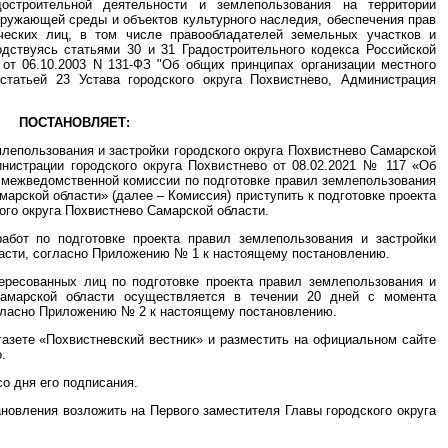
достроительной деятельности и землепользования на территории
окружающей среды и объектов культурного наследия, обеспечения прав
ческих лиц, в том числе правообладателей земельных участков и
одствуясь статьями 30 и 31 Градостроительного кодекса Российской
 от 06.10.2003 N 131-ФЗ "Об общих принципах организации местного
статьей 23 Устава городского округа Похвистнево, Администрация
ПОСТАНОВЛЯЕТ:
млепользования и застройки городского округа Похвистнево Самарской
нистрации городского округа Похвистнево от 08.02.2021 № 117 «Об
 межведомственной комиссии по подготовке правил землепользования
марской области» (далее – Комиссия) приступить к подготовке проекта
ого округа Похвистнево Самарской области.
работ по подготовке проекта правил землепользования и застройки
ласти, согласно Приложению № 1 к настоящему постановлению.
тересованных лиц по подготовке проекта правил землепользования и
 Самарской области осуществляется в течении 20 дней с момента
огласно Приложению № 2 к настоящему постановлению.
газете «Похвистневский вестник» и разместить на официальном сайте
.
со дня его подписания.
ановления возложить на Первого заместителя Главы городского округа