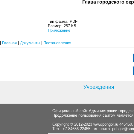
Глава город
Тип файла:
PDF
Размер:
257 КБ
Приложение
|
Главная
|
Документы
|
Постановления
Учреждения
Официальный сайт Администрации городског
Продолжение пользования сайтом является
Copyright © 2012-2023
www.pohgor.ru
446450, 
Тел.: +7 84656 22455 эл. почта:
pohgor@samt