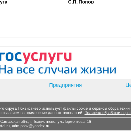
ского округа С.П. Попов
Предприятия
Це
о округа Похвистнево использует файлы cookie и сервисы сбора техни
 согласием на применение данных технологий.
Политика обработки перс
Самарская обл., г.Похвистнево, ул.Лермонтова, 16
el.ru
,
adm.pohv@yandex.ru