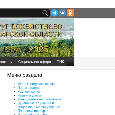
вестору
Социальная сфера
ТИК
Меню раздела
Устав городского округа
Постановления
Распоряжения
Решения Думы
Муниципальные программы
Публичные слушания и
общественные обсуждения
Плановые проверки
Энергосбережение