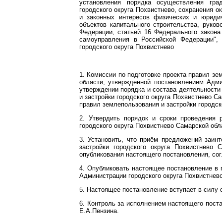
установления порядка осуществления гра
городского округа Похвистнево, сохранения 
и законных интересов физических и юриди
объектов капитального строительства, руков
Федерации, статьей 16 Федерального закона
самоуправления в Российской Федерации", 
городского округа Похвистнево
1. Комиссии по подготовке проекта правил зе
области, утвержденной постановлением Адми
утверждении порядка и состава деятельности
и застройки городского округа Похвистнево Са
правил землепользования и застройки городск
2. Утвердить порядок и сроки проведения 
городского округа Похвистнево Самарской об
3. Установить, что приём предложений заин
застройки городского округа Похвистнево
опубликования настоящего постановления, с
4. Опубликовать настоящее постановление в 
Администрации городского округа Похвистнево
5. Настоящее постановление вступает в силу 
6. Контроль за исполнением настоящего пост
Е.А.Пензина.