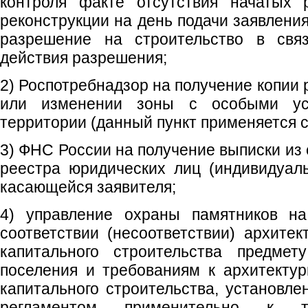
контроля факте отсутствия начатых р
реконструкции на день подачи заявлени
разрешение на строительство в свя
действия разрешения;
2) Роспотребнадзор на получение копии
или изменении зоны с особыми усл
территории (данный пункт применяется с 
3) ФНС России на получение выписки из 
реестра юридических лиц (индивидуал
касающейся заявителя;
4) управление охраны памятников на
соответствии (несоответствии) архите
капитального строительства предмет
поселения и требованиям к архитекту
капитального строительства, установл
регламентом применительно к те