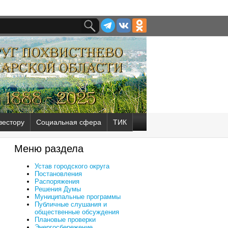
вестору
Социальная сфера
ТИК
Меню раздела
Устав городского округа
Постановления
Распоряжения
Решения Думы
Муниципальные программы
Публичные слушания и
общественные обсуждения
Плановые проверки
Энергосбережение