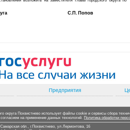
становления возложить на заместителя Главы городского округа по
ского округа С.П. Попов
Предприятия
Це
о округа Похвистнево использует файлы cookie и сервисы сбора техни
 согласием на применение данных технологий.
Политика обработки перс
Самарская обл., г.Похвистнево, ул.Лермонтова, 16