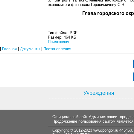
5. Контроль за исполнением настоящего по
экономике и финансам Герасимичеву С.Н.
Глава город
Тип файла:
PDF
Размер:
464 КБ
Приложение
|
Главная
|
Документы
|
Постановления
Учреждения
Официальный сайт Администрации городског
Продолжение пользования сайтом является
Copyright © 2012-2023
www.pohgor.ru
446450, 