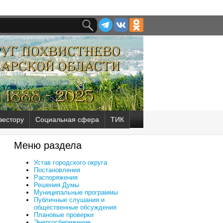
вестору
Социальная сфера
ТИК
Меню раздела
Устав городского округа
Постановления
Распоряжения
Решения Думы
Муниципальные программы
Публичные слушания и
общественные обсуждения
Плановые проверки
Энергосбережение