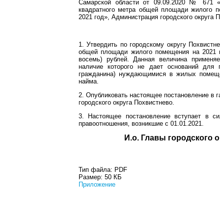
Самарской области от 09.09.2020 № 671 «
квадратного метра общей площади жилого п
2021 год», Администрация городского округа 
1. Утвердить по городскому округу Похвистн
общей площади жилого помещения на 2021 г
восемь) рублей. Данная величина применя
наличие которого не дает оснований для 
гражданина) нуждающимися в жилых помеще
найма.
2. Опубликовать настоящее постановление в г
городского округа Похвистнево.
3. Настоящее постановление вступает в си
правоотношения, возникшие с 01.01.2021.
И.о. Главы гор
Тип файла:
PDF
Размер:
50 КБ
Приложение