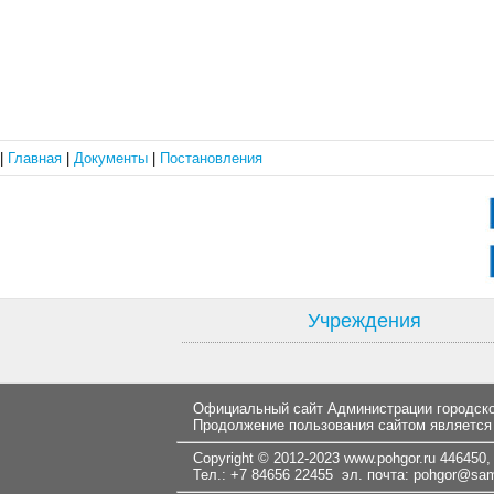
|
Главная
|
Документы
|
Постановления
Учреждения
Официальный сайт Администрации городског
Продолжение пользования сайтом является
Copyright © 2012-2023
www.pohgor.ru
446450, 
Тел.: +7 84656 22455 эл. почта:
pohgor@samt