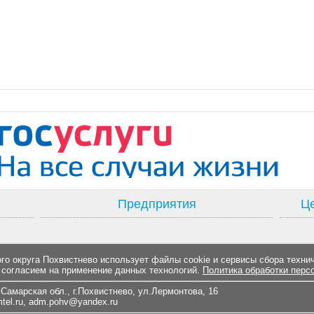
Предприятия
Це
о округа Похвистнево использует файлы cookie и сервисы сбора техни
 согласием на применение данных технологий.
Политика обработки перс
Самарская обл., г.Похвистнево, ул.Лермонтова, 16
el.ru
,
adm.pohv@yandex.ru