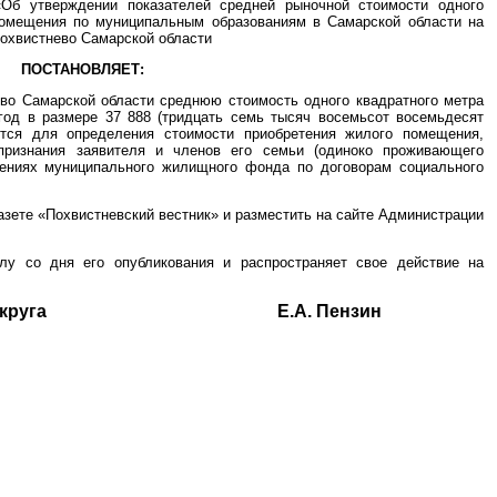
Об утверждении показателей средней рыночной стоимости одного
омещения по муниципальным образованиям в Самарской области на
Похвистнево Самарской области
ПОСТАНОВЛЯЕТ:
ево Самарской области среднюю стоимость одного квадратного метра
од в размере 37 888 (тридцать семь тысяч восемьсот восемьдесят
ется для определения стоимости приобретения жилого помещения,
признания заявителя и членов его семьи (одиноко проживающего
ниях муниципального жилищного фонда по договорам социального
азете «Похвистневский вестник» и разместить на сайте Администрации
лу со дня его опубликования и распространяет свое действие на
одского округа Е.А. Пензин