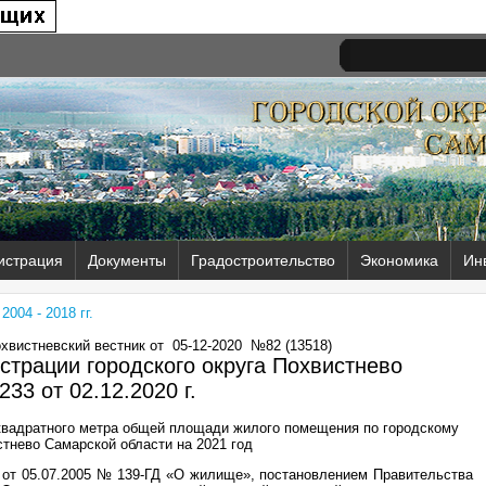
истрация
Документы
Градостроительство
Экономика
Ин
004 - 2018 гг.
охвистневский вестник от
05-12-2020
№82 (13518)
трации городского округа Похвистнево
233 от
02.12.2020 г.
квадратного метра общей площади жилого помещения по городскому
стнево Самарской области на 2021 год
 от 05.07.2005 № 139-ГД «О жилище», постановлением Правительства