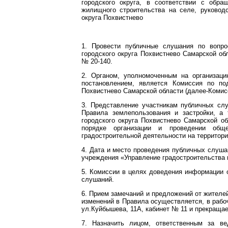
городского округа, в соответствии с обр
жилищного строительства на селе, руководс
округа Похвистнево
1. Провести публичные слушания по вопро
городского округа Похвистнево Самарской об
№ 20-140.
2. Органом, уполномоченным на организац
постановлением, является Комиссия по под
Похвистнево Самарской области (далее-Комис
3. Представление участникам публичных сл
Правила землепользования и застройки, а
городского округа Похвистнево Самарской о
порядке организации и проведении общ
градостроительной деятельности на территори
4. Дата и место проведения публичных слуша
учреждения «Управление градостроительства 
5. Комиссии в целях доведения информации 
слушаний.
6. Прием замечаний и предложений от жителей
изменений в Правила осуществляется, в рабочи
ул.Куйбышева, 11А, кабинет № 11 и прекращает
7. Назначить лицом, ответственным за в