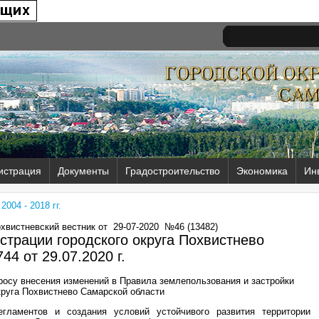
истрация
Документы
Градостроительство
Экономика
Ин
004 - 2018 гг.
охвистневский вестник от
29-07-2020
№46 (13482)
трации городского округа Похвистнево
44 от
29.07.2020 г.
осу внесения изменений в Правила землепользования и застройки
круга Похвистнево Самарской области
гламентов и создания условий устойчивого развития территории