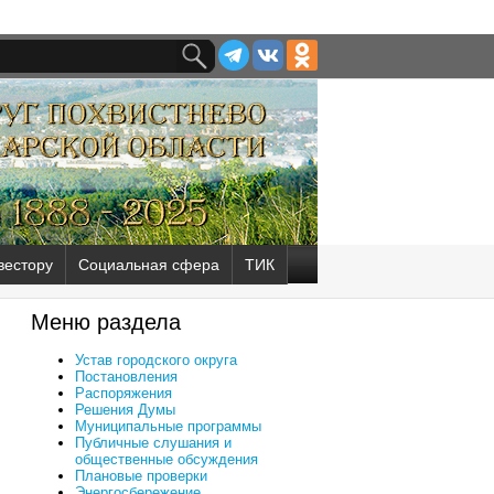
вестору
Социальная сфера
ТИК
Меню раздела
Устав городского округа
Постановления
Распоряжения
Решения Думы
Муниципальные программы
Публичные слушания и
общественные обсуждения
Плановые проверки
Энергосбережение