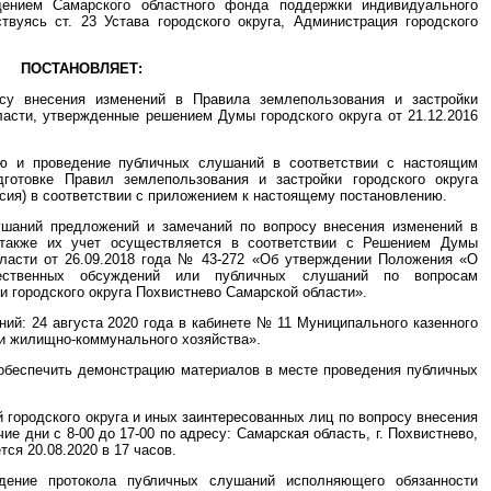
ащением Самарского областного фонда поддержки индивидуального
твуясь ст. 23 Устава городского округа, Администрация городского
ПОСТАНОВЛЯЕТ:
су внесения изменений в Правила землепользования и застройки
ласти, утвержденные решением Думы городского округа от 21.12.2016
ию и проведение публичных слушаний в соответствии с настоящим
готовке Правил землепользования и застройки городского округа
сия) в соответствии с приложением к настоящему постановлению.
ушаний предложений и замечаний по вопросу внесения изменений в
 также их учет осуществляется в соответствии с Решением Думы
бласти от 26.09.2018 года № 43-272 «Об утверждении Положения «О
ественных обсуждений или публичных слушаний по вопросам
и городского округа Похвистнево Самарской области».
ний: 24 августа 2020 года в кабинете № 11 Муниципального казенного
и жилищно-коммунального хозяйства».
обеспечить демонстрацию материалов в месте проведения публичных
 городского округа и иных заинтересованных лиц по вопросу внесения
е дни с 8-00 до 17-00 по адресу: Самарская область, г. Похвистнево,
ся 20.08.2020 в 17 часов.
едение протокола публичных слушаний исполняющего обязанности