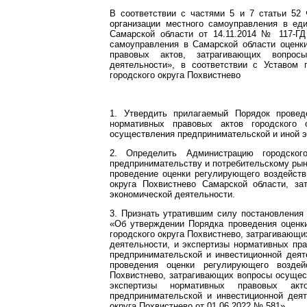
В соответствии с частями 5 и 7 статьи 52
организации местного самоуправления в еди
Самарской области от 14.11.2014 № 117-ГД
самоуправления в Самарской области оценк
правовых актов, затрагивающих вопрос
деятельности», в соответствии с Уставом 
городского округа Похвистнево
1. Утвердить прилагаемый Порядок провед
нормативных правовых актов городского 
осуществления предпринимательской и иной э
2. Определить Администрацию городско
предпринимательству и потребительскому рын
проведение оценки регулирующего воздейств
округа Похвистнево Самарской области, з
экономической деятельности.
3. Признать утратившим силу постановления 
«Об утверждении Порядка проведения оценк
городского округа Похвистнево, затрагивающ
деятельности, и экспертизы нормативных пра
предпринимательской и инвестиционной деят
проведения оценки регулирующего воздей
Похвистнево, затрагивающих вопросы осущес
экспертизы нормативных правовых акт
предпринимательской и инвестиционной дея
округа Похвистнево от 01.06.2022 № 581».