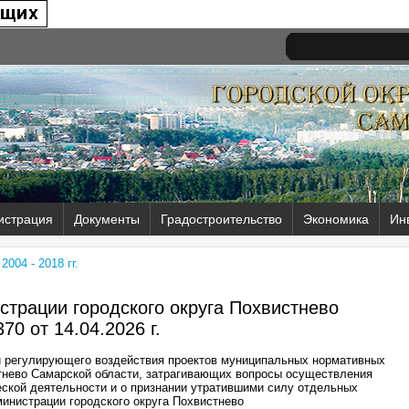
истрация
Документы
Градостроительство
Экономика
Ин
004 - 2018 гг.
трации городского округа Похвистнево
70 от
14.04.2026 г.
и регулирующего воздействия проектов муниципальных нормативных
стнево Самарской области, затрагивающих вопросы осуществления
ской деятельности и о признании утратившими силу отдельных
инистрации городского округа Похвистнево