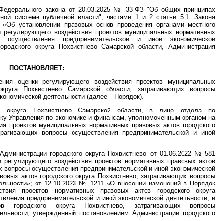
 Федерального закона от 20.03.2025 № 33-ФЗ "Об общих принципах
ной системе публичной власти", частями 1 и 2 статьи 5.1. Закона
 «Об установлении правовых основ проведения органами местного
и регулирующего воздействия проектов муниципальных нормативных
ы осуществления предпринимательской и иной экономической
городского округа Похвистнево Самарской области, Администрация
ПОСТАНОВЛЯЕТ:
ения оценки регулирующего воздействия проектов муниципальных
округа Похвистнево Самарской области, затрагивающих вопросы
кономической деятельности (далее – Порядок).
го округа Похвистнево Самарской области, в лице отдела по
ку Управления по экономике и финансам, уполномоченным органом на
ия проектов муниципальных нормативных правовых актов городского
атрагивающих вопросы осуществления предпринимательской и иной
Администрации городского округа Похвистнево: от 01.06.2022 № 581
и регулирующего воздействия проектов нормативных правовых актов
их вопросы осуществления предпринимательской и иной экономической
вовых актов городского округа Похвистнево, затрагивающих вопросы
ельности»; от 12.10.2023 № 1211 «О внесении изменений в Порядок
ствия проектов нормативных правовых актов городского округа
твления предпринимательской и иной экономической деятельности, и
ов городского округа Похвистнево, затрагивающих вопросы
тельности, утвержденный постановлением Администрации городского