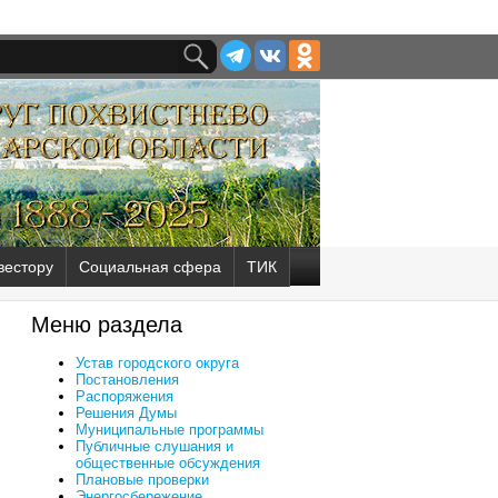
вестору
Социальная сфера
ТИК
Меню раздела
Устав городского округа
Постановления
Распоряжения
Решения Думы
Муниципальные программы
Публичные слушания и
общественные обсуждения
Плановые проверки
Энергосбережение