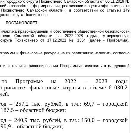
и городского округа Похвистнево Самарской области от 06.11.2019 №
ний о разработке, формирования, реализации и оценки эффективности
 Похвистнево Самарской области», в соответствии со статьей 179
ского округа Похвистнево
ПОСТАНОВЛЯЕТ:
илактика правонарушений и обеспечение общественной безопасности
стнево Самарской области на 2022-2028 годы», утвержденную
 округа Похвистнево от 17.12.2021 № 1334 (далее - Программа),
рограммы и финансовые ресурсы на их реализацию изложить согласно
ы и источники финансирования Программы» изложить в следующей
 по Программе на 2022 – 2028 годы
атриваются финансовые затраты в объеме 6 030,2
лей.
год – 257,2 тыс. рублей, в т.ч.: 69,7 – городской
 187,5 – областной бюджет;
год – 240,9 тыс. рублей, в т.ч.: 150,0 – городской
 90,9 – областной бюджет;