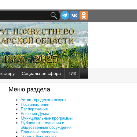
вестору
Социальная сфера
ТИК
Меню раздела
Устав городского округа
Постановления
Распоряжения
Решения Думы
Муниципальные программы
Публичные слушания и
общественные обсуждения
Плановые проверки
Энергосбережение