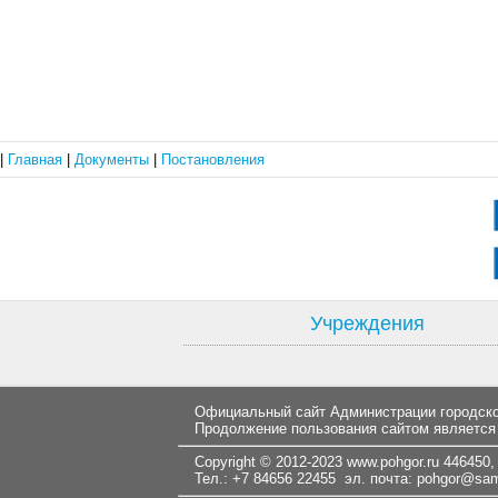
|
Главная
|
Документы
|
Постановления
Учреждения
Официальный сайт Администрации городског
Продолжение пользования сайтом является
Copyright © 2012-2023
www.pohgor.ru
446450, 
Тел.: +7 84656 22455 эл. почта:
pohgor@samt