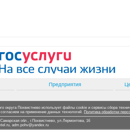
Предприятия
Це
о округа Похвистнево использует файлы cookie и сервисы сбора техни
 согласием на применение данных технологий.
Политика обработки перс
Самарская обл., г.Похвистнево, ул.Лермонтова, 16
el.ru
,
adm.pohv@yandex.ru