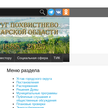
вестору
Социальная сфера
ТИК
Меню раздела
Устав городского округа
Постановления
Распоряжения
Решения Думы
Муниципальные программы
Публичные слушания и
общественные обсуждения
Плановые проверки
Энергосбережение