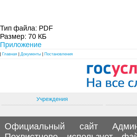
С.П. П
Тип файла:
PDF
Размер:
70 КБ
Приложение
|
Главная
|
Документы
|
Постановления
Учреждения
Официальный сайт Админи
Похвистнево использует ф