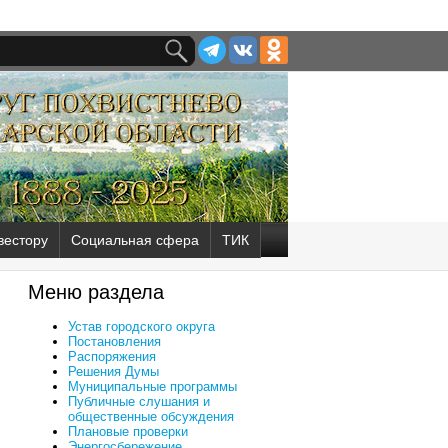
вестору
Социальная сфера
ТИК
Меню раздела
Устав городского округа
Постановления
Распоряжения
Решения Думы
Муниципальные программы
Публичные слушания и
общественные обсуждения
Плановые проверки
Энергосбережение