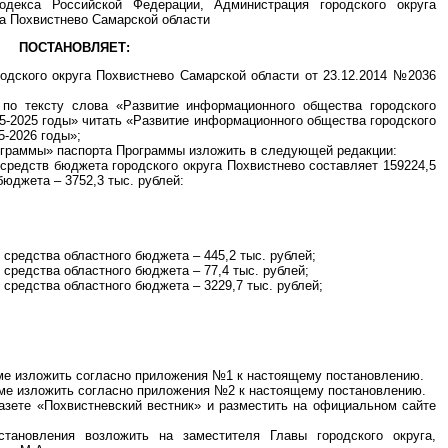
одекса Российской Федерации, Администрация городского округа
га Похвистнево Самарской области
ПОСТАНОВЛЯЕТ:
одского округа Похвистнево Самарской области от 23.12.2014 №2036
 по тексту слова «Развитие информационного общества городского
15-2025 годы» читать «Развитие информационного общества городского
5-2026 годы»;
ограммы» паспорта Программы изложить в следующей редакции:
средств бюджета городского округа Похвистнево составляет 159224,5
бюджета – 3752,3 тыс. рублей:
е средства областного бюджета – 445,2 тыс. рублей;
е средства областного бюджета – 77,4 тыс. рублей;
е средства областного бюджета – 3229,7 тыс. рублей;
ме изложить согласно приложения №1 к настоящему постановлению.
мме изложить согласно приложения №2 к настоящему постановлению.
азете «Похвистневский вестник» и разместить на официальном сайте
становления возложить на заместителя Главы городского округа,