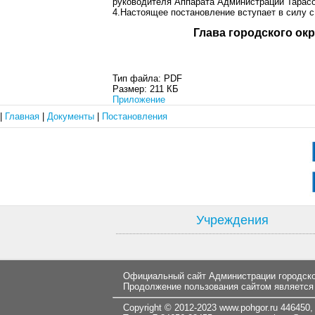
руководителя Аппарата Администрации Тарасо
4.Настоящее постановление вступает в силу с
Глава город
Тип файла:
PDF
Размер:
211 КБ
Приложение
|
Главная
|
Документы
|
Постановления
Учреждения
Официальный сайт Администрации городског
Продолжение пользования сайтом является
Copyright © 2012-2023
www.pohgor.ru
446450, 