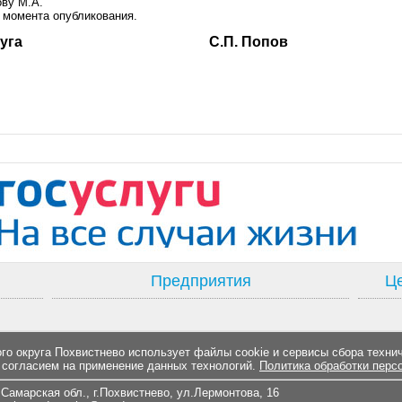
ву М.А.
 момента опубликования.
ского округа С.П. Попов
Предприятия
Це
о округа Похвистнево использует файлы cookie и сервисы сбора техни
 согласием на применение данных технологий.
Политика обработки перс
Самарская обл., г.Похвистнево, ул.Лермонтова, 16