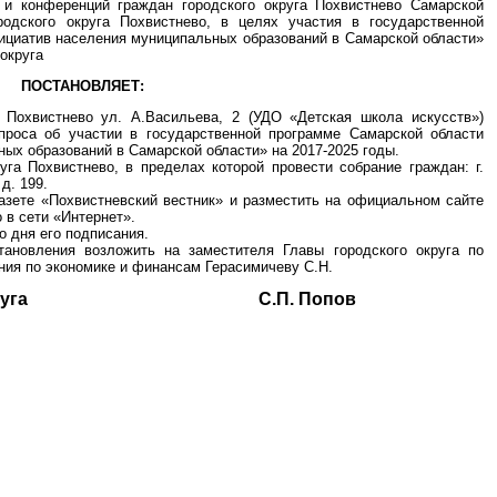
 и конференций граждан городского округа Похвистнево Самарской
ородского округа Похвистнево, в целях участия в государственной
ициатив населения муниципальных образований в Самарской области»
округа
ПОСТАНОВЛЯЕТ:
г. Похвистнево ул. А.Васильева, 2 (УДО «Детская школа искусств»)
проса об участии в государственной программе Самарской области
ых образований в Самарской области» на 2017-2025 годы.
уга Похвистнево, в пределах которой провести собрание граждан: г.
д. 199.
азете «Похвистневский вестник» и разместить на официальном сайте
 в сети «Интернет».
о дня его подписания.
тановления возложить на заместителя Главы городского округа по
ния по экономике и финансам Герасимичеву С.Н.
ского округа С.П. Попов