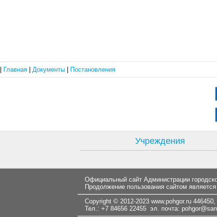
|
Главная
|
Документы
|
Постановления
Учреждения
Официальный сайт Администрации городског
Продолжение пользования сайтом является
Copyright © 2012-2023
www.pohgor.ru
446450, 
Тел.: +7 84656 22455 эл. почта:
pohgor@samt