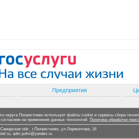
Предприятия
Це
о округа Похвистнево использует файлы cookie и сервисы сбора техни
 согласием на применение данных технологий.
Политика обработки перс
Самарская обл., г.Похвистнево, ул.Лермонтова, 16
el.ru
,
adm.pohv@yandex.ru