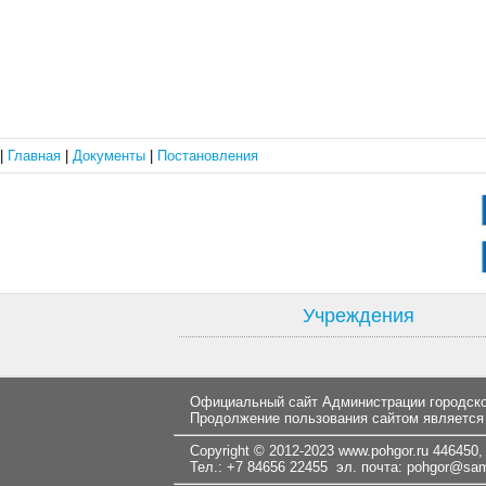
|
Главная
|
Документы
|
Постановления
Учреждения
Официальный сайт Администрации городског
Продолжение пользования сайтом является
Copyright © 2012-2023
www.pohgor.ru
446450, 
Тел.: +7 84656 22455 эл. почта:
pohgor@samt