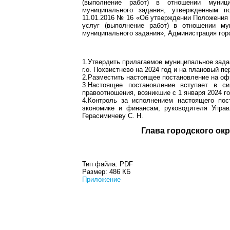
(выполнение работ) в отношении муниц
муниципального задания, утвержденным п
11.01.2016 № 16 «Об утверждении Положения
услуг (выполнение работ) в отношении м
муниципального задания», Администрация гор
1.Утвердить прилагаемое муниципальное зада
г.о. Похвистнево на 2024 год и на плановый пе
2.Разместить настоящее постановление на оф
3.Настоящее постановление вступает в с
правоотношения, возникшие с 1 января 2024 го
4.Контроль за исполнением настоящего пос
экономике и финансам, руководителя Управ
Герасимичеву С. Н.
Глава город
Тип файла:
PDF
Размер:
486 КБ
Приложение