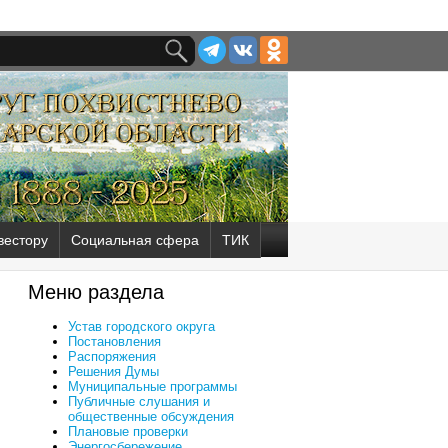
вестору
Социальная сфера
ТИК
Меню раздела
Устав городского округа
Постановления
Распоряжения
Решения Думы
Муниципальные программы
Публичные слушания и
общественные обсуждения
Плановые проверки
Энергосбережение