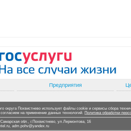
Предприятия
Це
о округа Похвистнево использует файлы cookie и сервисы сбора техни
 согласием на применение данных технологий.
Политика обработки перс
Самарская обл., г.Похвистнево, ул.Лермонтова, 16
el.ru
,
adm.pohv@yandex.ru