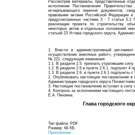
Рассмотрев материалы, представленные отд
исполнение Постановления Правительства
исчерпывающего перечня документов, свед
правовыми актами Российской Федерации и 
предусмотренных частями 3 - 7 статьи 5.2 
реализации проекта по строительству объ
некоторых актов и отдельных положений нек
статьей 23 Устава городского округа, Админис
1. Внести в административный регламент
осуществление земляных работ», утвержденн
№ 221, следующие изменения:
1.1. В разделе 2.5. признать утратившим силу
1.2. В разделе 2.6.в пункте 2.6.1. подпункт 4 
1.3. В разделе 2.6. в пункте 2.6.1 подпункты с
2. Опубликовать настоящее постановление в 
Администрации городского округа Похвистнево
3. Настоящее постановление вступает в силу с
4. Контроль за исполнением настоящего пост
Е.А. Пензина.
Глава город
Тип файла:
PDF
Размер:
66 КБ
Приложение