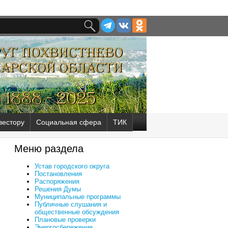
вестору
Социальная сфера
ТИК
Меню раздела
Устав городского округа
Постановления
Распоряжения
Решения Думы
Муниципальные программы
Публичные слушания и
общественные обсуждения
Плановые проверки
Энергосбережение