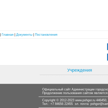
|
Главная
|
Документы
|
Постановления
Учреждения
Официальный сайт Администрации городског
Продолжение пользования сайтом является
Copyright © 2012-2023
www.pohgor.ru
446450, 
Тел.: +7 84656 22455 эл. почта:
pohgor@samt