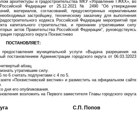
елом архитектуры и градостроительства МКУ «Управление ГЖКХ», во
 Российской Федерации от 25.12.2021 № 2490 "Об утверждении
ений, материалов, согласований, предусмотренных нормативными
необходимых застройщику, техническому заказчику для выполнения
Градостроительного кодекса Российской Федерации мероприятий при
екта капитального строительства, и признании утратившими силу
оторых актов Правительства Российской Федерации", руководствуясь
трация городского округа Похвистнево
ПОСТАНОВЛЯЕТ:
 предоставления муниципальной услуги «Выдача разрешения на
ый постановлением Администрации городского округа от 06.03.32023
 четвертый абзац.
признать утратившим силу.
 5 по 6 считать подпунктами с 4 по 5.
газете «Похвистневский вестник» и разместить на официальном сайте
.
о дня его опубликования.
ановления возложить на Первого заместителя Главы городского округа
ского округа С.П. Попов