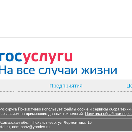
Предприятия
Це
о округа Похвистнево использует файлы cookie и сервисы сбора техни
 согласием на применение данных технологий.
Политика обработки перс
Самарская обл., г.Похвистнево, ул.Лермонтова, 16
el.ru
,
adm.pohv@yandex.ru