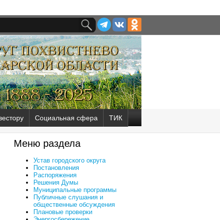
вестору
Социальная сфера
ТИК
Меню раздела
Устав городского округа
Постановления
Распоряжения
Решения Думы
Муниципальные программы
Публичные слушания и
общественные обсуждения
Плановые проверки
Энергосбережение