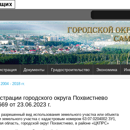
истрация
Документы
Градостроительство
Экономика
Ин
004 - 2018 гг.
трации городского округа Похвистнево
69 от
23.06.2023 г.
 разрешенный вид использования земельного участка или объекта
и земельного участка с кадастровым номером 63:07:0204002:ЗУ1,
ая область, городской округ Похвистнево, в районе «ЦКПРС»