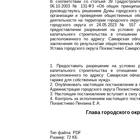
В соответствии со статьей 39 Градострои
06.10.2003 № 131-ФЗ «Об общих принципах
руководствуясь решением Думы городского 
организации и проведения общественных об
деятельности на территории городского окр
городского округа от 24.05.2023 № 557 
предоставлении разрешения на условно р
капитального строительства в отношении
расположенного по адресу: Самарская обл
заключения по результатам общественных обс
Устава городского округа Похвистнево Самарс
1. Предоставить разрешение на условно 
капитального строительства в отношении
расположенного по адресу: Самарская обла
гараже для собственных нужд».
2. Опубликовать настоящее постановление в 
Администрации городского округа Похвистнево
3. Настоящее постановление вступает в силу 
4. Контроль за исполнением настоящего пост
Похвистнево Пензина Е.А.
Глава город
Тип файла:
PDF
Размер:
72 КБ