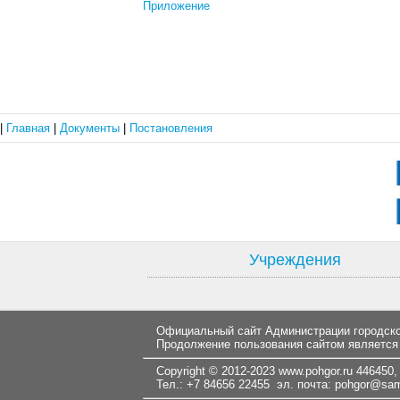
Приложение
|
Главная
|
Документы
|
Постановления
Учреждения
Официальный сайт Администрации городског
Продолжение пользования сайтом является
Copyright © 2012-2023
www.pohgor.ru
446450, 
Тел.: +7 84656 22455 эл. почта:
pohgor@samt