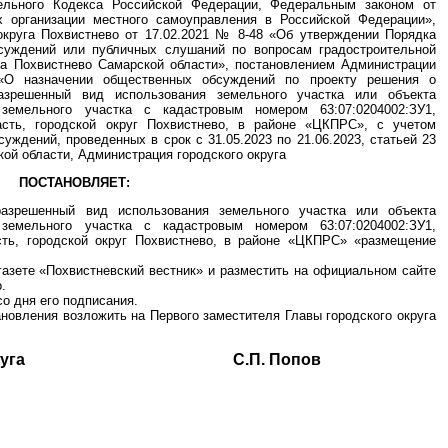
тельного Кодекса Российской Федерации, Федеральным законом от
 организации местного самоуправления в Российской Федерации»,
округа Похвистнево от 17.02.2021 № 8-48 «Об утверждении Порядка
суждений или публичных слушаний по вопросам градостроительной
уга Похвистнево Самарской области», постановлением Администрации
«О назначении общественных обсуждений по проекту решения о
азрешенный вид использования земельного участка или объекта
 земельного участка с кадастровым номером 63:07:0204002:ЗУ1,
асть, городской округ Похвистнево, в районе «ЦКПРС», с учетом
уждений, проведенных в срок с 31.05.2023 по 21.06.2023, статьей 23
кой области, Администрация городского округа
ПОСТАНОВЛЯЕТ:
разрешенный вид использования земельного участка или объекта
 земельного участка с кадастровым номером 63:07:0204002:ЗУ1,
сть, городской округ Похвистнево, в районе «ЦКПРС» «размещение
газете «Похвистневский вестник» и разместить на официальном сайте
.
со дня его подписания.
ановления возложить на Первого заместителя Главы городского округа
ского округа С.П. Попов