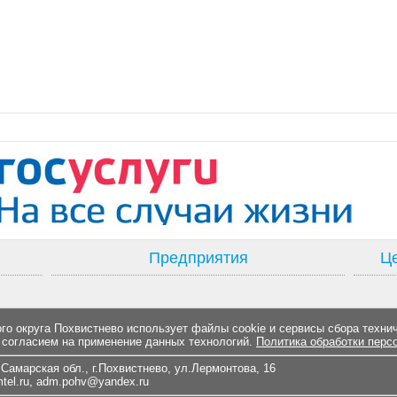
Предприятия
Це
о округа Похвистнево использует файлы cookie и сервисы сбора техни
 согласием на применение данных технологий.
Политика обработки перс
Самарская обл., г.Похвистнево, ул.Лермонтова, 16
el.ru
,
adm.pohv@yandex.ru