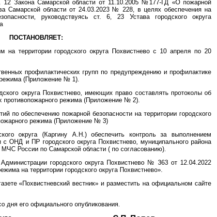
. 12 Закона Самарской области от 11.10.2005 №177-ГД «О пожарной
ва Самарской области от 24.03.2023 № 228, в целях обеспечения на
зопасности, руководствуясь ст. 6, 23 Устава городского округа
а
ПОСТАНОВЛЯЕТ:
м на территории городского округа Похвистнево с 10 апреля по 20
твенных профилактических групп по предупреждению и профилактике
 режима (Приложение № 1).
дского округа Похвистнево, имеющих право составлять протоколы об
х противопожарного режима (Приложение № 2).
тий по обеспечению пожарной безопасности на территории городского
опожарного режима (Приложение № 3)
ого округа (Каргину А.Н.) обеспечить контроль за выполнением
 с ОНД и ПР городского округа Похвистнево, муниципального района
МЧС России по Самарской области ( по согласованию).
 Администрации городского округа Похвистнево № 363 от 12.04.2022
ежима на территории городского округа Похвистнево».
газете «Похвистневский вестник» и разместить на официальном сайте
со дня его официального опубликования.