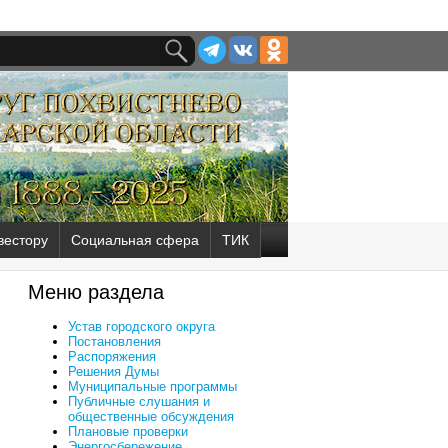
вестору
Социальная сфера
ТИК
Меню раздела
Устав городского округа
Постановления
Распоряжения
Решения Думы
Муниципальные программы
Публичные слушания и
общественные обсуждения
Плановые проверки
Энергосбережение