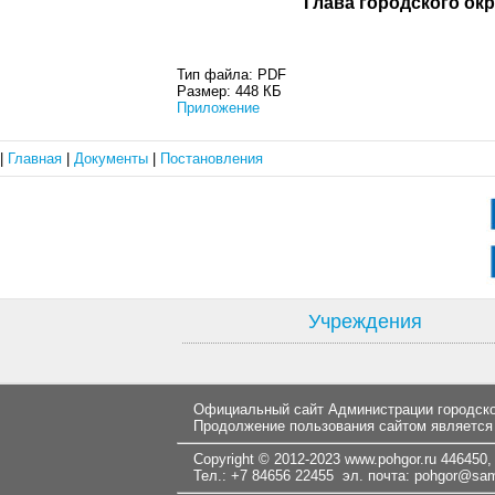
Глава город
Тип файла:
PDF
Размер:
448 КБ
Приложение
|
Главная
|
Документы
|
Постановления
Учреждения
Официальный сайт Администрации городског
Продолжение пользования сайтом является
Copyright © 2012-2023
www.pohgor.ru
446450, 
Тел.: +7 84656 22455 эл. почта:
pohgor@samt