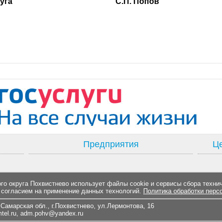
ского округа С.П. Попов
Предприятия
Це
о округа Похвистнево использует файлы cookie и сервисы сбора техни
 согласием на применение данных технологий.
Политика обработки перс
Самарская обл., г.Похвистнево, ул.Лермонтова, 16
el.ru
,
adm.pohv@yandex.ru